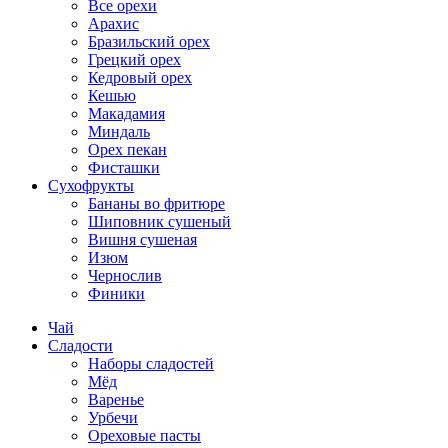
Все орехи
Арахис
Бразильский орех
Грецкий орех
Кедровый орех
Кешью
Макадамия
Миндаль
Орех пекан
Фисташки
Сухофрукты
Бананы во фритюре
Шиповник сушеный
Вишня сушеная
Изюм
Чернослив
Финики
Чай
Сладости
Наборы сладостей
Мёд
Варенье
Урбечи
Ореховые пасты