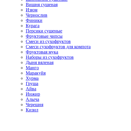
Вишня сушеная
Изюм
Чернослив
Финики
Курага
Персики сушеные
Фруктовые чипсы
Смеси из сухофруктов
Смеси сухофруктов для компота
Фруктовая мука
Наборы из сухофруктов
Дыня вяленая
Манго
Маракуйя
Хурма
Груша
Айва
Инжир
Алыча
Черешня
Кизил