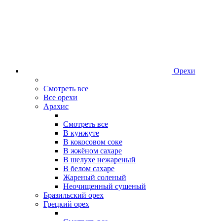
Орехи
Смотреть все
Все орехи
Арахис
Смотреть все
В кунжуте
В кокосовом соке
В жжёном сахаре
В шелухе нежареный
В белом сахаре
Жареный соленый
Неочищенный сушеный
Бразильский орех
Грецкий орех