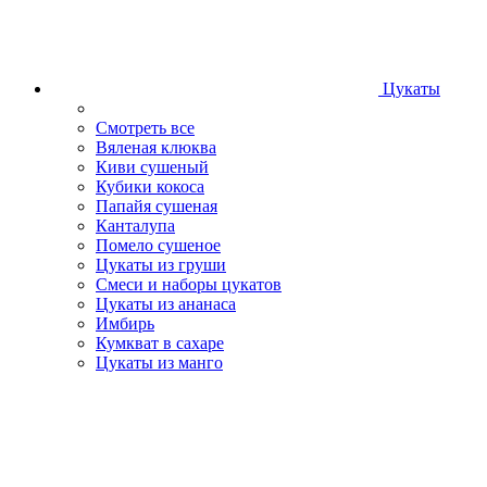
Цукаты
Смотреть все
Вяленая клюква
Киви сушеный
Кубики кокоса
Папайя сушеная
Канталупа
Помело сушеное
Цукаты из груши
Смеси и наборы цукатов
Цукаты из ананаса
Имбирь
Кумкват в сахаре
Цукаты из манго