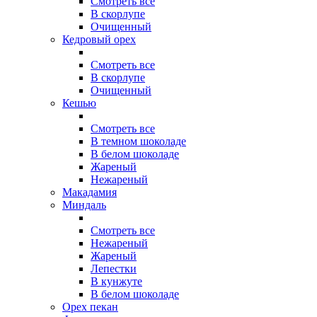
Смотреть все
В скорлупе
Очищенный
Кедровый орех
Смотреть все
В скорлупе
Очищенный
Кешью
Смотреть все
В темном шоколаде
В белом шоколаде
Жареный
Нежареный
Макадамия
Миндаль
Смотреть все
Нежареный
Жареный
Лепестки
В кунжуте
В белом шоколаде
Орех пекан