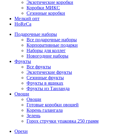
Экзотические коробки
Коробки МИКС
Сезонные коробки
Мелкий опт
HoReCa
Подарочные наборы
Все подарочные наборы
Корпоративные подарки
Наборы для коллег
Новогодние наборы
Фрукты
Все фрукты
Экзотические фрукты
Сезонные фрукты
Фрукты в ящиках
Фрукты из Таиланда
Овощи
Овощи
Готовые коробки овощей
Корень галангала
Зелень
Горох стручки упаковка 250 грамм
Орехи