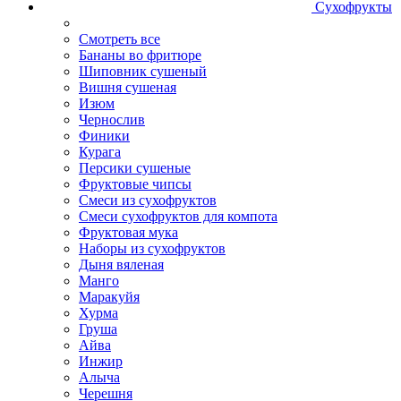
Сухофрукты
Смотреть все
Бананы во фритюре
Шиповник сушеный
Вишня сушеная
Изюм
Чернослив
Финики
Курага
Персики сушеные
Фруктовые чипсы
Смеси из сухофруктов
Смеси сухофруктов для компота
Фруктовая мука
Наборы из сухофруктов
Дыня вяленая
Манго
Маракуйя
Хурма
Груша
Айва
Инжир
Алыча
Черешня