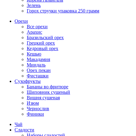
Зелень
Горох стручки упаковка 250 грамм
Орехи
Все орехи
Арахис
Бразильский орех
Грецкий орех
Кедровый орех
Кешью
Макадамия
Миндаль
Орех пекан
Фисташки
Сухофрукты
Бананы во фритюре
Шиповник сушеный
Вишня сушеная
Изюм
Чернослив
Финики
Чай
Сладости
Наборы сладостей