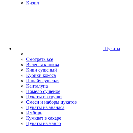
Кизил
Цукаты
Смотреть все
Вяленая клюква
Киви сушеный
Кубики кокоса
Папайя сушеная
Канталупа
Помело сушеное
Цукаты из груши
Смеси и наборы цукатов
Цукаты из ананаса
Имбирь
Кумкват в сахаре
Цукаты из манго