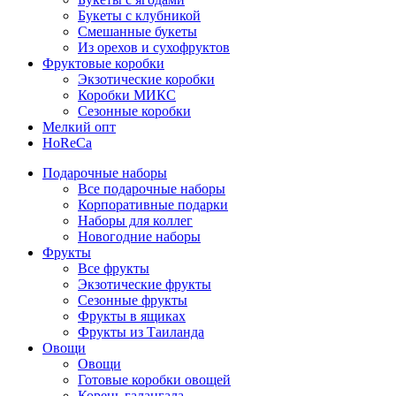
Букеты с клубникой
Смешанные букеты
Из орехов и сухофруктов
Фруктовые коробки
Экзотические коробки
Коробки МИКС
Сезонные коробки
Мелкий опт
HoReCa
Подарочные наборы
Все подарочные наборы
Корпоративные подарки
Наборы для коллег
Новогодние наборы
Фрукты
Все фрукты
Экзотические фрукты
Сезонные фрукты
Фрукты в ящиках
Фрукты из Таиланда
Овощи
Овощи
Готовые коробки овощей
Корень галангала