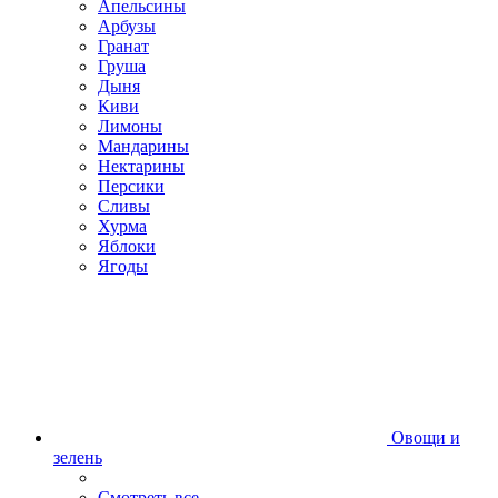
Апельсины
Арбузы
Гранат
Груша
Дыня
Киви
Лимоны
Мандарины
Нектарины
Персики
Сливы
Хурма
Яблоки
Ягоды
Овощи и
зелень
Смотреть все