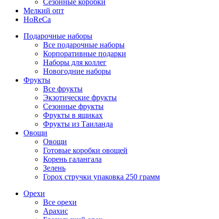
Сезонные коробки
Мелкий опт
HoReCa
Подарочные наборы
Все подарочные наборы
Корпоративные подарки
Наборы для коллег
Новогодние наборы
Фрукты
Все фрукты
Экзотические фрукты
Сезонные фрукты
Фрукты в ящиках
Фрукты из Таиланда
Овощи
Овощи
Готовые коробки овощей
Корень галангала
Зелень
Горох стручки упаковка 250 грамм
Орехи
Все орехи
Арахис