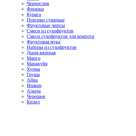
Чернослив
Финики
Курага
Персики сушеные
Фруктовые чипсы
Смеси из сухофруктов
Смеси сухофруктов для компота
Фруктовая мука
Наборы из сухофруктов
Дыня вяленая
Манго
Маракуйя
Хурма
Груша
Айва
Инжир
Алыча
Черешня
Кизил