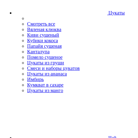
Цукаты
Смотреть все
Вяленая клюква
Киви сушеный
Кубики кокоса
Папайя сушеная
Канталупа
Помело сушеное
Цукаты из груши
Смеси и наборы цукатов
Цукаты из ананаса
Имбирь
Кумкват в сахаре
Цукаты из манго
Чай