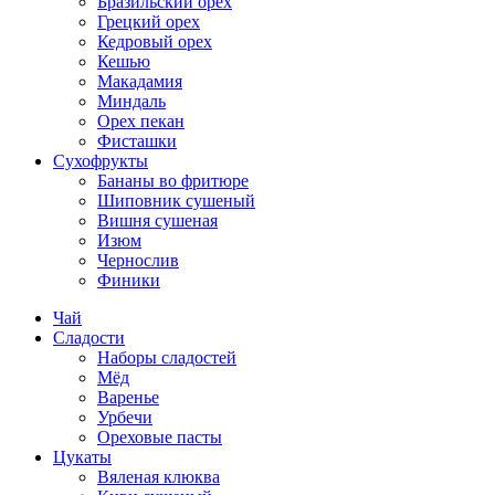
Бразильский орех
Грецкий орех
Кедровый орех
Кешью
Макадамия
Миндаль
Орех пекан
Фисташки
Сухофрукты
Бананы во фритюре
Шиповник сушеный
Вишня сушеная
Изюм
Чернослив
Финики
Чай
Сладости
Наборы сладостей
Мёд
Варенье
Урбечи
Ореховые пасты
Цукаты
Вяленая клюква