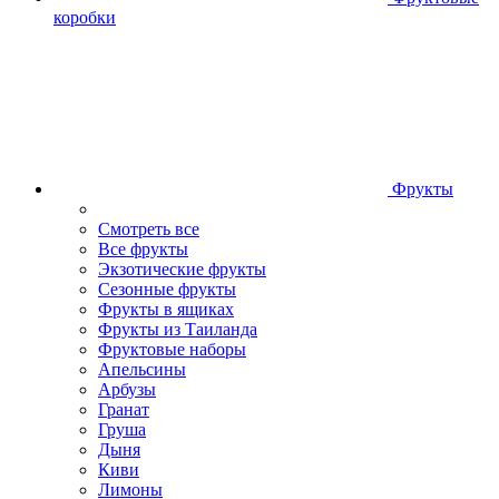
коробки
Фрукты
Смотреть все
Все фрукты
Экзотические фрукты
Сезонные фрукты
Фрукты в ящиках
Фрукты из Таиланда
Фруктовые наборы
Апельсины
Арбузы
Гранат
Груша
Дыня
Киви
Лимоны