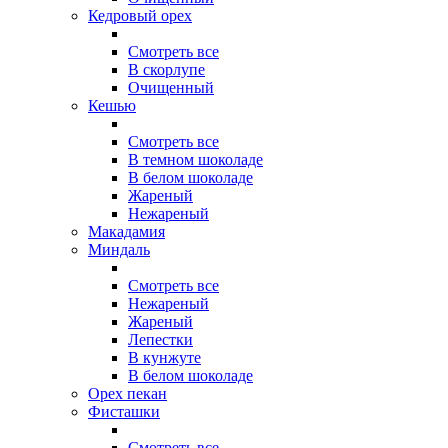
Кедровый орех
Смотреть все
В скорлупе
Очищенный
Кешью
Смотреть все
В темном шоколаде
В белом шоколаде
Жареный
Нежареный
Макадамия
Миндаль
Смотреть все
Нежареный
Жареный
Лепестки
В кунжуте
В белом шоколаде
Орех пекан
Фисташки
Смотреть все