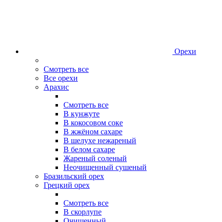
Орехи
Смотреть все
Все орехи
Арахис
Смотреть все
В кунжуте
В кокосовом соке
В жжёном сахаре
В шелухе нежареный
В белом сахаре
Жареный соленый
Неочищенный сушеный
Бразильский орех
Грецкий орех
Смотреть все
В скорлупе
Очищенный