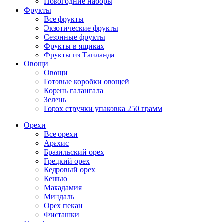
Новогодние наборы
Фрукты
Все фрукты
Экзотические фрукты
Сезонные фрукты
Фрукты в ящиках
Фрукты из Таиланда
Овощи
Овощи
Готовые коробки овощей
Корень галангала
Зелень
Горох стручки упаковка 250 грамм
Орехи
Все орехи
Арахис
Бразильский орех
Грецкий орех
Кедровый орех
Кешью
Макадамия
Миндаль
Орех пекан
Фисташки