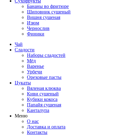
Сухофрукты
Бананы во фритюре
Шиповник сушеный
Вишня сушеная
Изюм
Чернослив
Финики
Чай
Сладости
Наборы сладостей
Мёд
Варенье
Урбечи
Ореховые пасты
Цукаты
Вяленая клюква
Киви сушеный
Кубики кокоса
Папайя сушеная
Канталупа
Меню
О нас
Доставка и оплата
Контакты