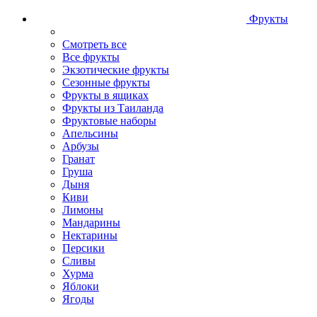
Фрукты
Смотреть все
Все фрукты
Экзотические фрукты
Сезонные фрукты
Фрукты в ящиках
Фрукты из Таиланда
Фруктовые наборы
Апельсины
Арбузы
Гранат
Груша
Дыня
Киви
Лимоны
Мандарины
Нектарины
Персики
Сливы
Хурма
Яблоки
Ягоды