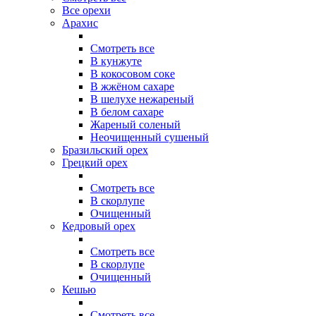
Все орехи
Арахис
Смотреть все
В кунжуте
В кокосовом соке
В жжёном сахаре
В шелухе нежареный
В белом сахаре
Жареный соленый
Неочищенный сушеный
Бразильский орех
Грецкий орех
Смотреть все
В скорлупе
Очищенный
Кедровый орех
Смотреть все
В скорлупе
Очищенный
Кешью
Смотреть все