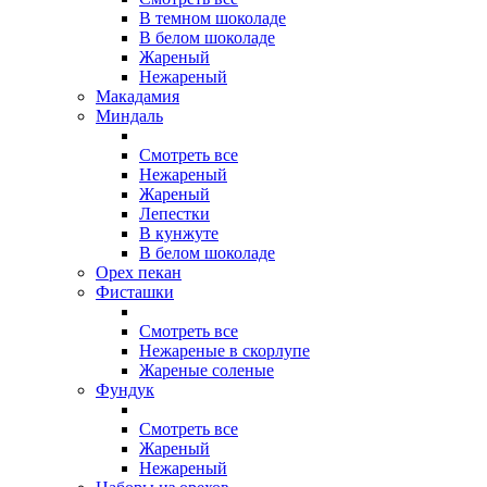
В темном шоколаде
В белом шоколаде
Жареный
Нежареный
Макадамия
Миндаль
Смотреть все
Нежареный
Жареный
Лепестки
В кунжуте
В белом шоколаде
Орех пекан
Фисташки
Смотреть все
Нежареные в скорлупе
Жареные соленые
Фундук
Смотреть все
Жареный
Нежареный