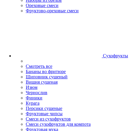
Наборы из орехов
Ореховые смеси
Фруктово-ореховые смеси
Сухофрукты
Смотреть все
Бананы во фритюре
Шиповник сушеный
Вишня сушеная
Изюм
Чернослив
Финики
Курага
Персики сушеные
Фруктовые чипсы
Смеси из сухофруктов
Смеси сухофруктов для компота
Фруктовая мука