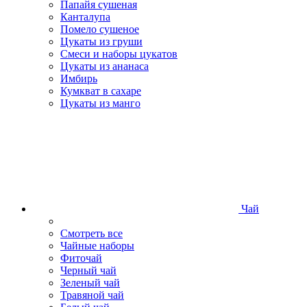
Папайя сушеная
Канталупа
Помело сушеное
Цукаты из груши
Смеси и наборы цукатов
Цукаты из ананаса
Имбирь
Кумкват в сахаре
Цукаты из манго
Чай
Смотреть все
Чайные наборы
Фиточай
Черный чай
Зеленый чай
Травяной чай