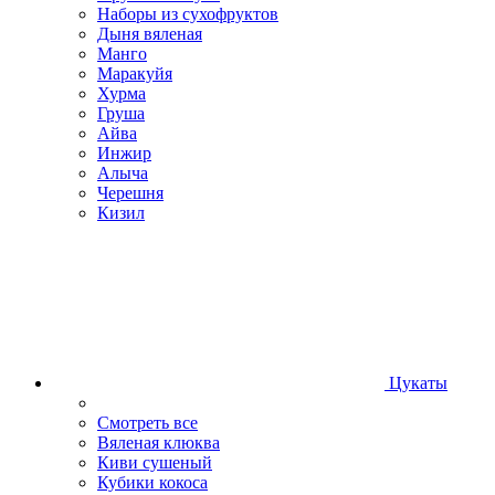
Наборы из сухофруктов
Дыня вяленая
Манго
Маракуйя
Хурма
Груша
Айва
Инжир
Алыча
Черешня
Кизил
Цукаты
Смотреть все
Вяленая клюква
Киви сушеный
Кубики кокоса