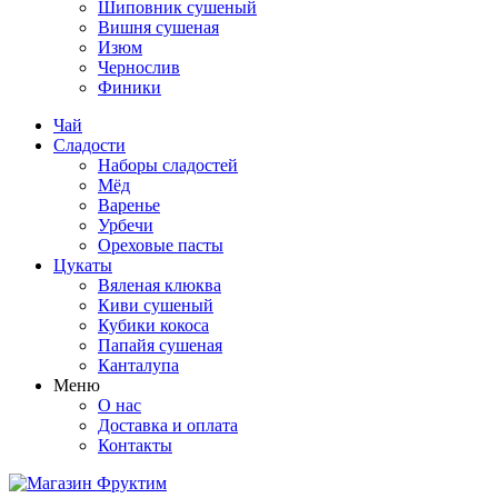
Шиповник сушеный
Вишня сушеная
Изюм
Чернослив
Финики
Чай
Сладости
Наборы сладостей
Мёд
Варенье
Урбечи
Ореховые пасты
Цукаты
Вяленая клюква
Киви сушеный
Кубики кокоса
Папайя сушеная
Канталупа
Меню
О нас
Доставка и оплата
Контакты