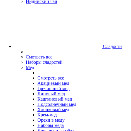
Индийский чай
Сладости
Смотреть все
Наборы сладостей
Мёд
Смотреть все
Акациевый мед
Гречишный мед
Липовый мед
Каштановый мед
Подсолнечный мед
Хлопковый мед
Крем-мед
Орехи в меду
Наборы меда
Другие виды мёда