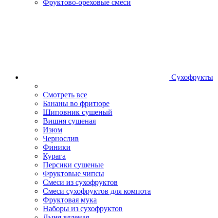
Фруктово-ореховые смеси
Сухофрукты
Смотреть все
Бананы во фритюре
Шиповник сушеный
Вишня сушеная
Изюм
Чернослив
Финики
Курага
Персики сушеные
Фруктовые чипсы
Смеси из сухофруктов
Смеси сухофруктов для компота
Фруктовая мука
Наборы из сухофруктов
Дыня вяленая