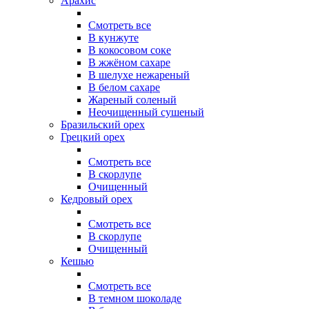
Арахис
Смотреть все
В кунжуте
В кокосовом соке
В жжёном сахаре
В шелухе нежареный
В белом сахаре
Жареный соленый
Неочищенный сушеный
Бразильский орех
Грецкий орех
Смотреть все
В скорлупе
Очищенный
Кедровый орех
Смотреть все
В скорлупе
Очищенный
Кешью
Смотреть все
В темном шоколаде