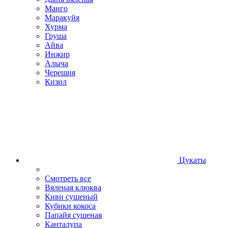
Манго
Маракуйя
Хурма
Груша
Айва
Инжир
Алыча
Черешня
Кизил
Цукаты
Смотреть все
Вяленая клюква
Киви сушеный
Кубики кокоса
Папайя сушеная
Канталупа