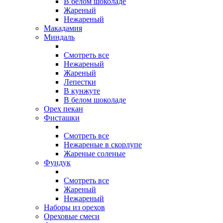
В белом шоколаде
Жареный
Нежареный
Макадамия
Миндаль
Смотреть все
Нежареный
Жареный
Лепестки
В кунжуте
В белом шоколаде
Орех пекан
Фисташки
Смотреть все
Нежареные в скорлупе
Жареные соленые
Фундук
Смотреть все
Жареный
Нежареный
Наборы из орехов
Ореховые смеси