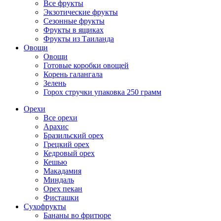
Все фрукты
Экзотические фрукты
Сезонные фрукты
Фрукты в ящиках
Фрукты из Таиланда
Овощи
Овощи
Готовые коробки овощей
Корень галангала
Зелень
Горох стручки упаковка 250 грамм
Орехи
Все орехи
Арахис
Бразильский орех
Грецкий орех
Кедровый орех
Кешью
Макадамия
Миндаль
Орех пекан
Фисташки
Сухофрукты
Бананы во фритюре