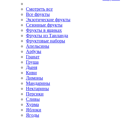
Смотреть все
Все фрукты
Экзотические фрукты
Сезонные фрукты
Фрукты в ящиках
Фрукты из Таиланда
Фруктовые наборы
Апельсины
Арбузы
Гранат
Груша
Дыня
Киви
Лимоны
Мандарины
Нектарины
Персики
Сливы
Хурма
Яблоки
Ягоды