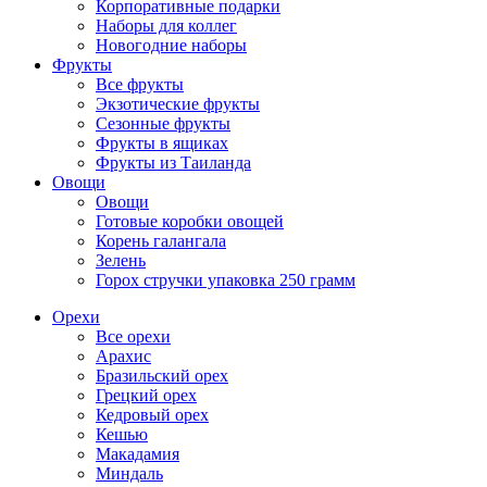
Корпоративные подарки
Наборы для коллег
Новогодние наборы
Фрукты
Все фрукты
Экзотические фрукты
Сезонные фрукты
Фрукты в ящиках
Фрукты из Таиланда
Овощи
Овощи
Готовые коробки овощей
Корень галангала
Зелень
Горох стручки упаковка 250 грамм
Орехи
Все орехи
Арахис
Бразильский орех
Грецкий орех
Кедровый орех
Кешью
Макадамия
Миндаль