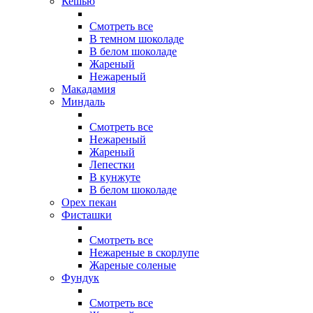
Кешью
Смотреть все
В темном шоколаде
В белом шоколаде
Жареный
Нежареный
Макадамия
Миндаль
Смотреть все
Нежареный
Жареный
Лепестки
В кунжуте
В белом шоколаде
Орех пекан
Фисташки
Смотреть все
Нежареные в скорлупе
Жареные соленые
Фундук
Смотреть все