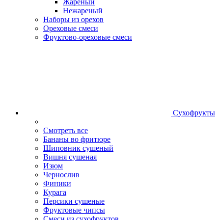
Жареный
Нежареный
Наборы из орехов
Ореховые смеси
Фруктово-ореховые смеси
Сухофрукты
Смотреть все
Бананы во фритюре
Шиповник сушеный
Вишня сушеная
Изюм
Чернослив
Финики
Курага
Персики сушеные
Фруктовые чипсы
Смеси из сухофруктов