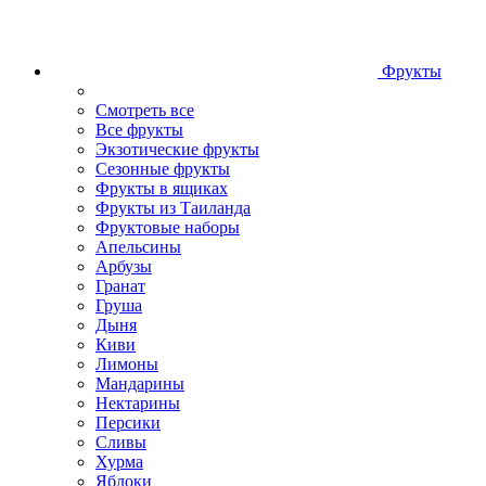
Фрукты
Смотреть все
Все фрукты
Экзотические фрукты
Сезонные фрукты
Фрукты в ящиках
Фрукты из Таиланда
Фруктовые наборы
Апельсины
Арбузы
Гранат
Груша
Дыня
Киви
Лимоны
Мандарины
Нектарины
Персики
Сливы
Хурма
Яблоки