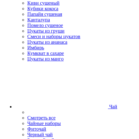
Киви сушеный
Кубики кокоса
Папайя сушеная
Канталупа
Помело сушеное
Цукаты из груши
Смеси и наборы цукатов
Цукаты из ананаса
Имбирь
Кумкват в сахаре
Цукаты из манго
Чай
Смотреть все
Чайные наборы
Фиточай
Черный чай