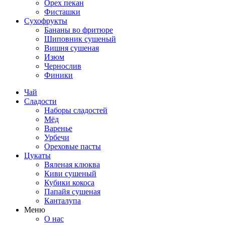
Орех пекан
Фисташки
Сухофрукты
Бананы во фритюре
Шиповник сушеный
Вишня сушеная
Изюм
Чернослив
Финики
Чай
Сладости
Наборы сладостей
Мёд
Варенье
Урбечи
Ореховые пасты
Цукаты
Вяленая клюква
Киви сушеный
Кубики кокоса
Папайя сушеная
Канталупа
Меню
О нас