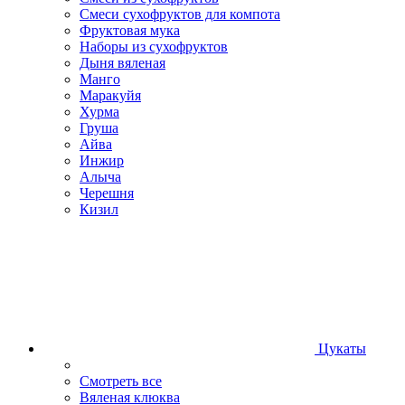
Смеси сухофруктов для компота
Фруктовая мука
Наборы из сухофруктов
Дыня вяленая
Манго
Маракуйя
Хурма
Груша
Айва
Инжир
Алыча
Черешня
Кизил
Цукаты
Смотреть все
Вяленая клюква