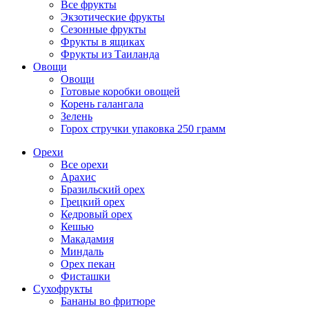
Все фрукты
Экзотические фрукты
Сезонные фрукты
Фрукты в ящиках
Фрукты из Таиланда
Овощи
Овощи
Готовые коробки овощей
Корень галангала
Зелень
Горох стручки упаковка 250 грамм
Орехи
Все орехи
Арахис
Бразильский орех
Грецкий орех
Кедровый орех
Кешью
Макадамия
Миндаль
Орех пекан
Фисташки
Сухофрукты
Бананы во фритюре