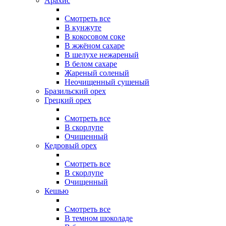
Арахис
Смотреть все
В кунжуте
В кокосовом соке
В жжёном сахаре
В шелухе нежареный
В белом сахаре
Жареный соленый
Неочищенный сушеный
Бразильский орех
Грецкий орех
Смотреть все
В скорлупе
Очищенный
Кедровый орех
Смотреть все
В скорлупе
Очищенный
Кешью
Смотреть все
В темном шоколаде