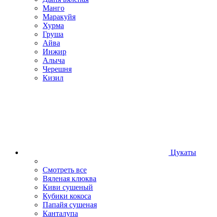
Манго
Маракуйя
Хурма
Груша
Айва
Инжир
Алыча
Черешня
Кизил
Цукаты
Смотреть все
Вяленая клюква
Киви сушеный
Кубики кокоса
Папайя сушеная
Канталупа