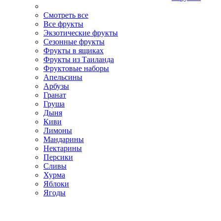
Смотреть все
Все фрукты
Экзотические фрукты
Сезонные фрукты
Фрукты в ящиках
Фрукты из Таиланда
Фруктовые наборы
Апельсины
Арбузы
Гранат
Груша
Дыня
Киви
Лимоны
Мандарины
Нектарины
Персики
Сливы
Хурма
Яблоки
Ягоды