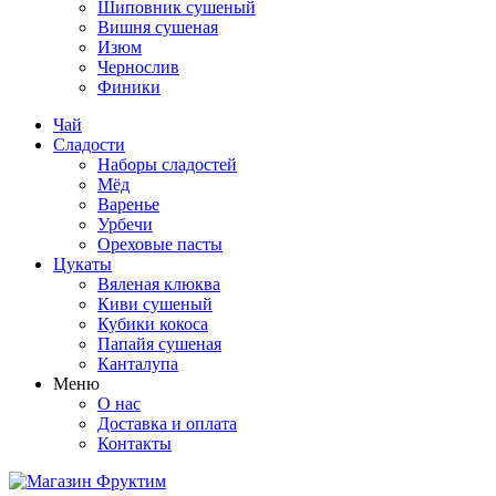
Шиповник сушеный
Вишня сушеная
Изюм
Чернослив
Финики
Чай
Сладости
Наборы сладостей
Мёд
Варенье
Урбечи
Ореховые пасты
Цукаты
Вяленая клюква
Киви сушеный
Кубики кокоса
Папайя сушеная
Канталупа
Меню
О нас
Доставка и оплата
Контакты