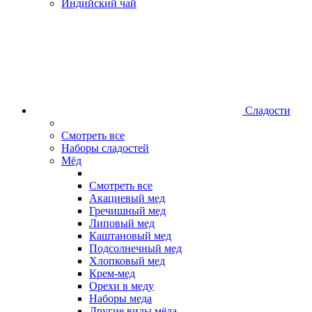
Индийский чай
Сладости
Смотреть все
Наборы сладостей
Мёд
Смотреть все
Акациевый мед
Гречишный мед
Липовый мед
Каштановый мед
Подсолнечный мед
Хлопковый мед
Крем-мед
Орехи в меду
Наборы меда
Другие виды мёда