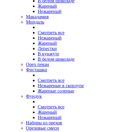
В белом шоколаде
Жареный
Нежареный
Макадамия
Миндаль
Смотреть все
Нежареный
Жареный
Лепестки
В кунжуте
В белом шоколаде
Орех пекан
Фисташки
Смотреть все
Нежареные в скорлупе
Жареные соленые
Фундук
Смотреть все
Жареный
Нежареный
Наборы из орехов
Ореховые смеси