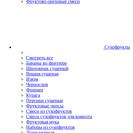
Фруктово-ореховые смеси
Сухофрукты
Смотреть все
Бананы во фритюре
Шиповник сушеный
Вишня сушеная
Изюм
Чернослив
Финики
Курага
Персики сушеные
Фруктовые чипсы
Смеси из сухофруктов
Смеси сухофруктов для компота
Фруктовая мука
Наборы из сухофруктов
Дыня вяленая