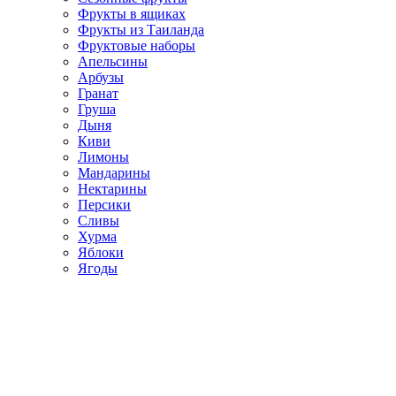
Фрукты в ящиках
Фрукты из Таиланда
Фруктовые наборы
Апельсины
Арбузы
Гранат
Груша
Дыня
Киви
Лимоны
Мандарины
Нектарины
Персики
Сливы
Хурма
Яблоки
Ягоды