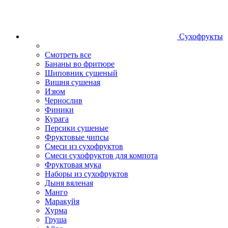
Сухофрукты
Смотреть все
Бананы во фритюре
Шиповник сушеный
Вишня сушеная
Изюм
Чернослив
Финики
Курага
Персики сушеные
Фруктовые чипсы
Смеси из сухофруктов
Смеси сухофруктов для компота
Фруктовая мука
Наборы из сухофруктов
Дыня вяленая
Манго
Маракуйя
Хурма
Груша