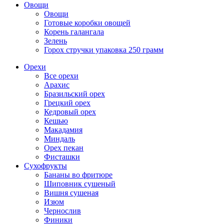
Овощи
Овощи
Готовые коробки овощей
Корень галангала
Зелень
Горох стручки упаковка 250 грамм
Орехи
Все орехи
Арахис
Бразильский орех
Грецкий орех
Кедровый орех
Кешью
Макадамия
Миндаль
Орех пекан
Фисташки
Сухофрукты
Бананы во фритюре
Шиповник сушеный
Вишня сушеная
Изюм
Чернослив
Финики