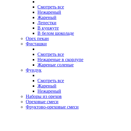
Смотреть все
Нежареный
Жареный
Лепестки
В кунжуте
В белом шоколаде
Орех пекан
Фисташки
Смотреть все
Нежареные в скорлупе
Жареные соленые
Фундук
Смотреть все
Жареный
Нежареный
Наборы из орехов
Ореховые смеси
Фруктово-ореховые смеси