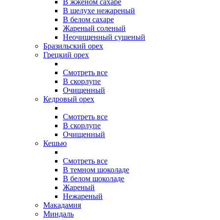
В жжёном сахаре
В шелухе нежареный
В белом сахаре
Жареный соленый
Неочищенный сушеный
Бразильский орех
Грецкий орех
Смотреть все
В скорлупе
Очищенный
Кедровый орех
Смотреть все
В скорлупе
Очищенный
Кешью
Смотреть все
В темном шоколаде
В белом шоколаде
Жареный
Нежареный
Макадамия
Миндаль