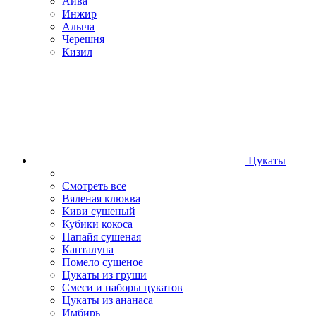
Айва
Инжир
Алыча
Черешня
Кизил
Цукаты
Смотреть все
Вяленая клюква
Киви сушеный
Кубики кокоса
Папайя сушеная
Канталупа
Помело сушеное
Цукаты из груши
Смеси и наборы цукатов
Цукаты из ананаса
Имбирь