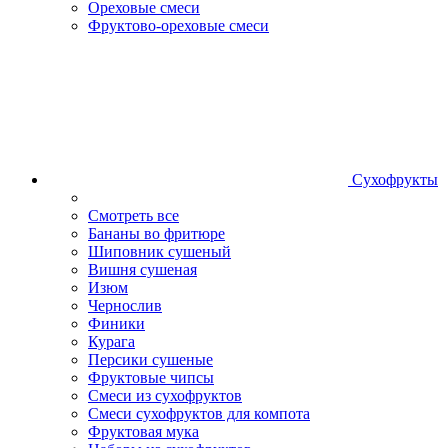
Ореховые смеси
Фруктово-ореховые смеси
Сухофрукты
Смотреть все
Бананы во фритюре
Шиповник сушеный
Вишня сушеная
Изюм
Чернослив
Финики
Курага
Персики сушеные
Фруктовые чипсы
Смеси из сухофруктов
Смеси сухофруктов для компота
Фруктовая мука