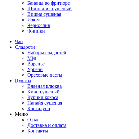
Бананы во фритюре
Шиповник сушеный
Вишня сушеная
Изюм
Чернослив
Финики
Чай
Сладости
Наборы сладостей
Мёд
Варенье
Урбечи
Ореховые пасты
Цукаты
Вяленая клюква
Киви сушеный
Кубики кокоса
Папайя сушеная
Канталупа
Меню
О нас
Доставка и оплата
Контакты