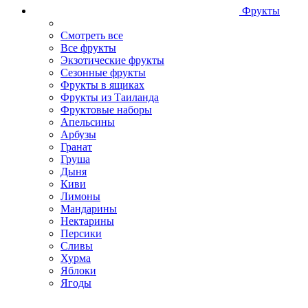
Фрукты
Смотреть все
Все фрукты
Экзотические фрукты
Сезонные фрукты
Фрукты в ящиках
Фрукты из Таиланда
Фруктовые наборы
Апельсины
Арбузы
Гранат
Груша
Дыня
Киви
Лимоны
Мандарины
Нектарины
Персики
Сливы
Хурма
Яблоки
Ягоды