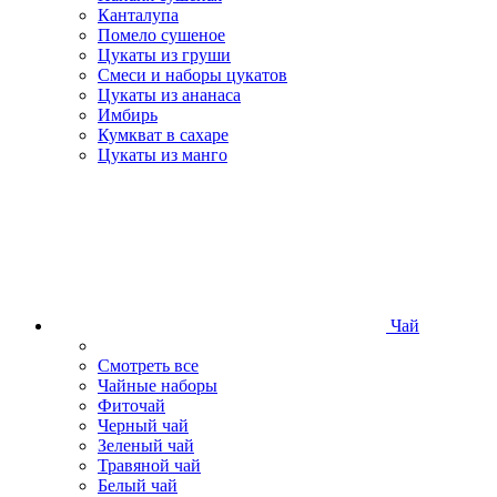
Канталупа
Помело сушеное
Цукаты из груши
Смеси и наборы цукатов
Цукаты из ананаса
Имбирь
Кумкват в сахаре
Цукаты из манго
Чай
Смотреть все
Чайные наборы
Фиточай
Черный чай
Зеленый чай
Травяной чай
Белый чай