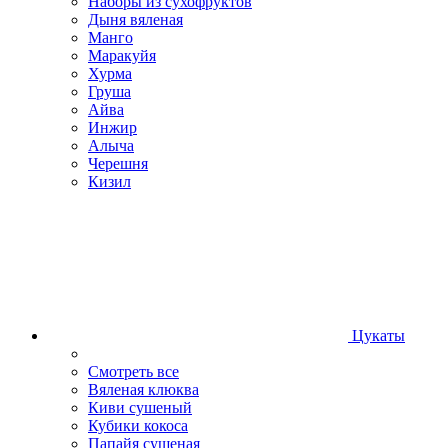
Наборы из сухофруктов
Дыня вяленая
Манго
Маракуйя
Хурма
Груша
Айва
Инжир
Алыча
Черешня
Кизил
Цукаты
Смотреть все
Вяленая клюква
Киви сушеный
Кубики кокоса
Папайя сушеная