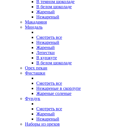
В темном шоколаде
В белом шоколаде
Жареный
Нежареный
Макадамия
Миндаль
Смотреть все
Нежареный
Жареный
Лепестки
В кунжуте
В белом шоколаде
Орех пекан
Фисташки
Смотреть все
Нежареные в скорлупе
Жареные соленые
Фундук
Смотреть все
Жареный
Нежареный
Наборы из орехов