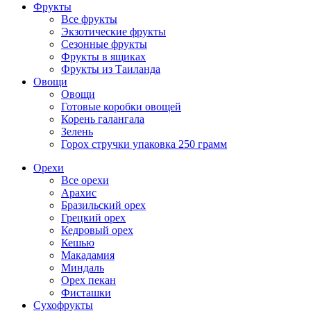
Фрукты
Все фрукты
Экзотические фрукты
Сезонные фрукты
Фрукты в ящиках
Фрукты из Таиланда
Овощи
Овощи
Готовые коробки овощей
Корень галангала
Зелень
Горох стручки упаковка 250 грамм
Орехи
Все орехи
Арахис
Бразильский орех
Грецкий орех
Кедровый орех
Кешью
Макадамия
Миндаль
Орех пекан
Фисташки
Сухофрукты