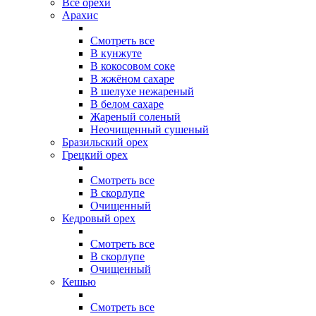
Все орехи
Арахис
Смотреть все
В кунжуте
В кокосовом соке
В жжёном сахаре
В шелухе нежареный
В белом сахаре
Жареный соленый
Неочищенный сушеный
Бразильский орех
Грецкий орех
Смотреть все
В скорлупе
Очищенный
Кедровый орех
Смотреть все
В скорлупе
Очищенный
Кешью
Смотреть все