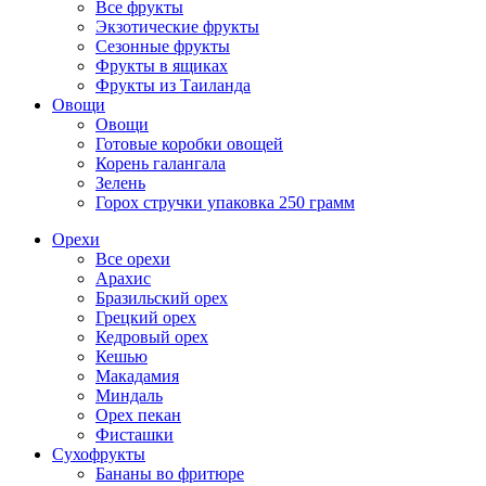
Все фрукты
Экзотические фрукты
Сезонные фрукты
Фрукты в ящиках
Фрукты из Таиланда
Овощи
Овощи
Готовые коробки овощей
Корень галангала
Зелень
Горох стручки упаковка 250 грамм
Орехи
Все орехи
Арахис
Бразильский орех
Грецкий орех
Кедровый орех
Кешью
Макадамия
Миндаль
Орех пекан
Фисташки
Сухофрукты
Бананы во фритюре