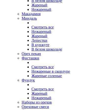
В белом шоколаде
Жареный
Нежареный
Макадамия
Миндаль
Смотреть все
Нежареный
Жареный
Лепестки
В кунжуте
В белом шоколаде
Орех пекан
Фисташки
Смотреть все
Нежареные в скорлупе
Жареные соленые
Фундук
Смотреть все
Жареный
Нежареный
Наборы из орехов
Ореховые смеси