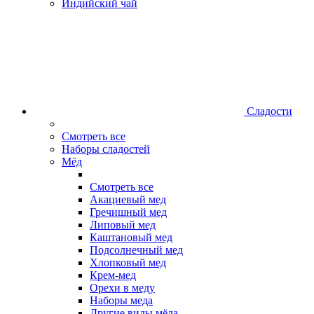
Индийский чай
Сладости
Смотреть все
Наборы сладостей
Мёд
Смотреть все
Акациевый мед
Гречишный мед
Липовый мед
Каштановый мед
Подсолнечный мед
Хлопковый мед
Крем-мед
Орехи в меду
Наборы меда
Другие виды мёда