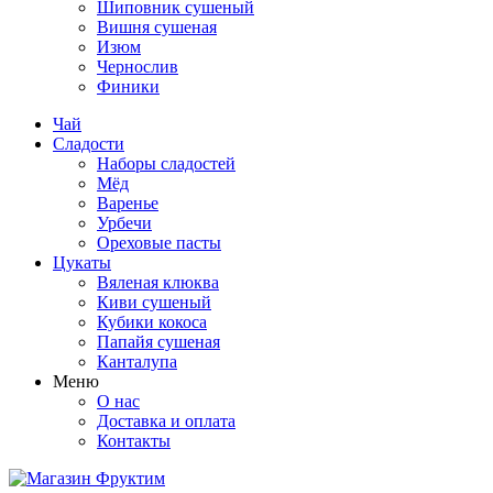
Шиповник сушеный
Вишня сушеная
Изюм
Чернослив
Финики
Чай
Сладости
Наборы сладостей
Мёд
Варенье
Урбечи
Ореховые пасты
Цукаты
Вяленая клюква
Киви сушеный
Кубики кокоса
Папайя сушеная
Канталупа
Меню
О нас
Доставка и оплата
Контакты