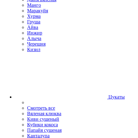
Манго
Маракуйя
Хурма
Груша
Айва
Инжир
Алыча
Черешня
Кизил
Цукаты
Смотреть все
Вяленая клюква
Киви сушеный
Кубики кокоса
Папайя сушеная
Канталупа