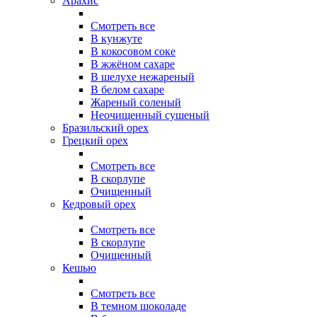
Арахис
Смотреть все
В кунжуте
В кокосовом соке
В жжёном сахаре
В шелухе нежареный
В белом сахаре
Жареный соленый
Неочищенный сушеный
Бразильский орех
Грецкий орех
Смотреть все
В скорлупе
Очищенный
Кедровый орех
Смотреть все
В скорлупе
Очищенный
Кешью
Смотреть все
В темном шоколаде