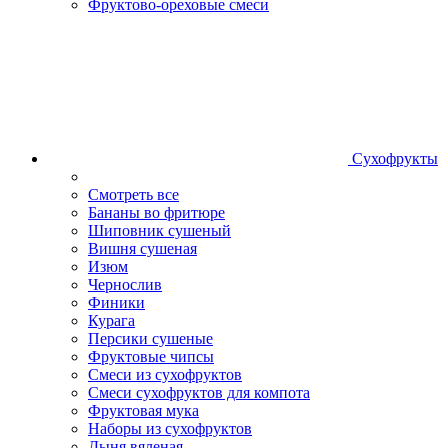
Фруктово-ореховые смеси
Сухофрукты
Смотреть все
Бананы во фритюре
Шиповник сушеный
Вишня сушеная
Изюм
Чернослив
Финики
Курага
Персики сушеные
Фруктовые чипсы
Смеси из сухофруктов
Смеси сухофруктов для компота
Фруктовая мука
Наборы из сухофруктов
Дыня вяленая