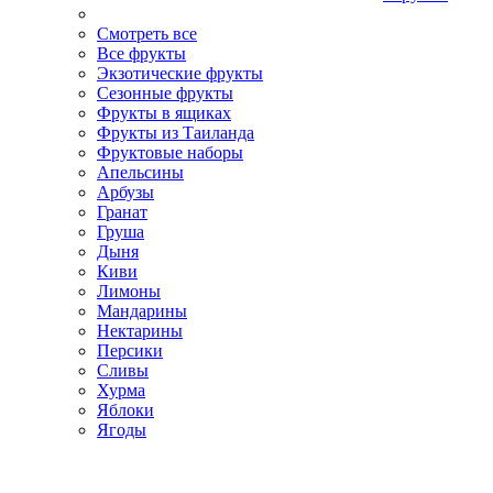
Смотреть все
Все фрукты
Экзотические фрукты
Сезонные фрукты
Фрукты в ящиках
Фрукты из Таиланда
Фруктовые наборы
Апельсины
Арбузы
Гранат
Груша
Дыня
Киви
Лимоны
Мандарины
Нектарины
Персики
Сливы
Хурма
Яблоки
Ягоды