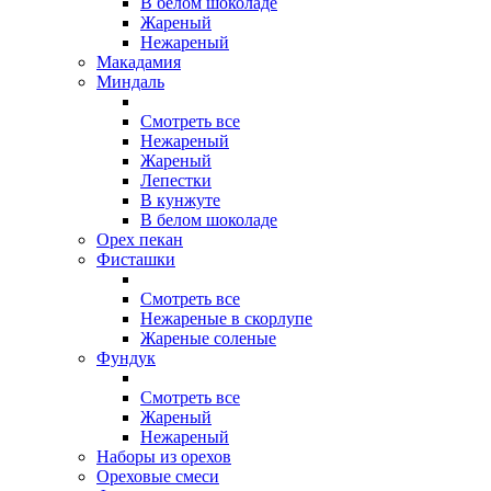
В белом шоколаде
Жареный
Нежареный
Макадамия
Миндаль
Смотреть все
Нежареный
Жареный
Лепестки
В кунжуте
В белом шоколаде
Орех пекан
Фисташки
Смотреть все
Нежареные в скорлупе
Жареные соленые
Фундук
Смотреть все
Жареный
Нежареный
Наборы из орехов
Ореховые смеси