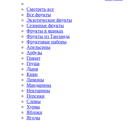
Смотреть все
Все фрукты
Экзотические фрукты
Сезонные фрукты
Фрукты в ящиках
Фрукты из Таиланда
Фруктовые наборы
Апельсины
Арбузы
Гранат
Груша
Дыня
Киви
Лимоны
Мандарины
Нектарины
Персики
Сливы
Хурма
Яблоки
Ягоды