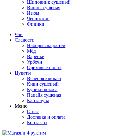
Шиповник сушеный
Вишня сушеная
Изюм
Чернослив
Финики
Чай
Сладости
Наборы сладостей
Мёд
Варенье
Урбечи
Ореховые пасты
Цукаты
Вяленая клюква
Киви сушеный
Кубики кокоса
Папайя сушеная
Канталупа
Меню
О нас
Доставка и оплата
Контакты