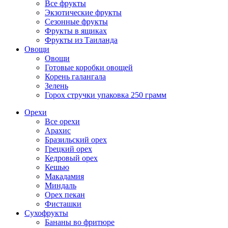
Все фрукты
Экзотические фрукты
Сезонные фрукты
Фрукты в ящиках
Фрукты из Таиланда
Овощи
Овощи
Готовые коробки овощей
Корень галангала
Зелень
Горох стручки упаковка 250 грамм
Орехи
Все орехи
Арахис
Бразильский орех
Грецкий орех
Кедровый орех
Кешью
Макадамия
Миндаль
Орех пекан
Фисташки
Сухофрукты
Бананы во фритюре