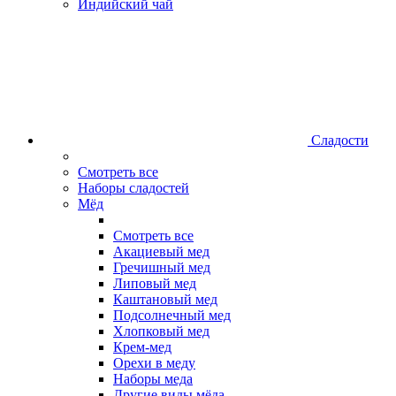
Индийский чай
Сладости
Смотреть все
Наборы сладостей
Мёд
Смотреть все
Акациевый мед
Гречишный мед
Липовый мед
Каштановый мед
Подсолнечный мед
Хлопковый мед
Крем-мед
Орехи в меду
Наборы меда
Другие виды мёда