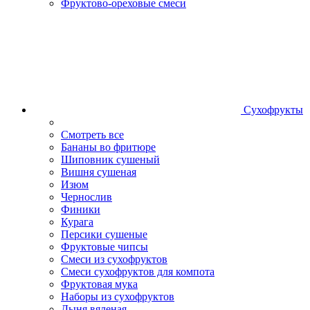
Фруктово-ореховые смеси
Сухофрукты
Смотреть все
Бананы во фритюре
Шиповник сушеный
Вишня сушеная
Изюм
Чернослив
Финики
Курага
Персики сушеные
Фруктовые чипсы
Смеси из сухофруктов
Смеси сухофруктов для компота
Фруктовая мука
Наборы из сухофруктов
Дыня вяленая