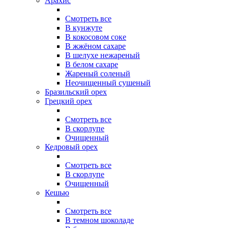
Арахис
Смотреть все
В кунжуте
В кокосовом соке
В жжёном сахаре
В шелухе нежареный
В белом сахаре
Жареный соленый
Неочищенный сушеный
Бразильский орех
Грецкий орех
Смотреть все
В скорлупе
Очищенный
Кедровый орех
Смотреть все
В скорлупе
Очищенный
Кешью
Смотреть все
В темном шоколаде