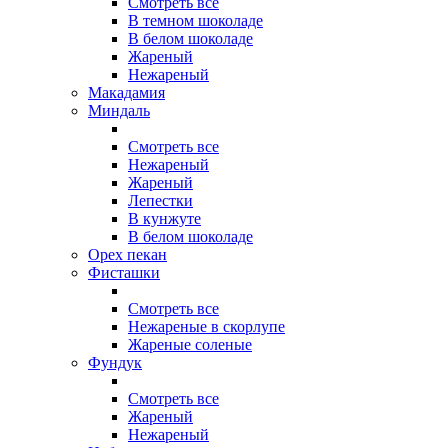
Смотреть все
В темном шоколаде
В белом шоколаде
Жареный
Нежареный
Макадамия
Миндаль
Смотреть все
Нежареный
Жареный
Лепестки
В кунжуте
В белом шоколаде
Орех пекан
Фисташки
Смотреть все
Нежареные в скорлупе
Жареные соленые
Фундук
Смотреть все
Жареный
Нежареный