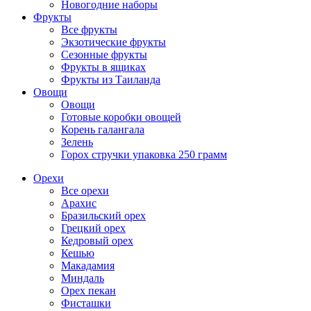
Новогодние наборы
Фрукты
Все фрукты
Экзотические фрукты
Сезонные фрукты
Фрукты в ящиках
Фрукты из Таиланда
Овощи
Овощи
Готовые коробки овощей
Корень галангала
Зелень
Горох стручки упаковка 250 грамм
Орехи
Все орехи
Арахис
Бразильский орех
Грецкий орех
Кедровый орех
Кешью
Макадамия
Миндаль
Орех пекан
Фисташки