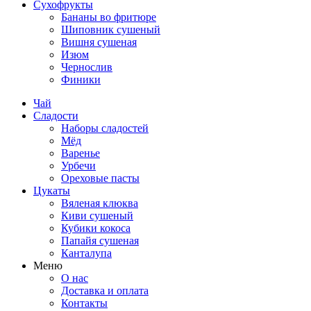
Сухофрукты
Бананы во фритюре
Шиповник сушеный
Вишня сушеная
Изюм
Чернослив
Финики
Чай
Сладости
Наборы сладостей
Мёд
Варенье
Урбечи
Ореховые пасты
Цукаты
Вяленая клюква
Киви сушеный
Кубики кокоса
Папайя сушеная
Канталупа
Меню
О нас
Доставка и оплата
Контакты