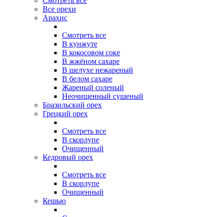
Смотреть все
Все орехи
Арахис
Смотреть все
В кунжуте
В кокосовом соке
В жжёном сахаре
В шелухе нежареный
В белом сахаре
Жареный соленый
Неочищенный сушеный
Бразильский орех
Грецкий орех
Смотреть все
В скорлупе
Очищенный
Кедровый орех
Смотреть все
В скорлупе
Очищенный
Кешью