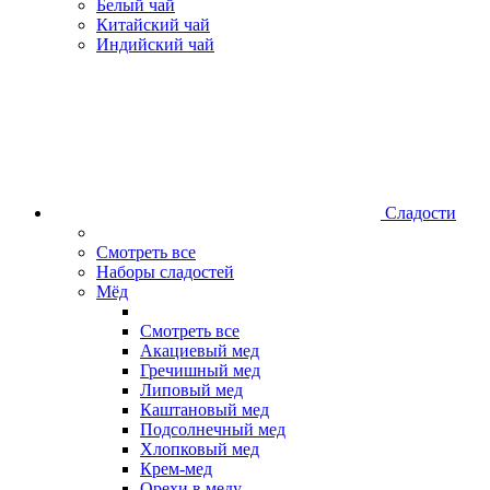
Белый чай
Китайский чай
Индийский чай
Сладости
Смотреть все
Наборы сладостей
Мёд
Смотреть все
Акациевый мед
Гречишный мед
Липовый мед
Каштановый мед
Подсолнечный мед
Хлопковый мед
Крем-мед
Орехи в меду