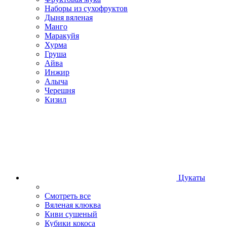
Наборы из сухофруктов
Дыня вяленая
Манго
Маракуйя
Хурма
Груша
Айва
Инжир
Алыча
Черешня
Кизил
Цукаты
Смотреть все
Вяленая клюква
Киви сушеный
Кубики кокоса