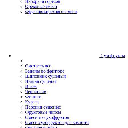
Наборы из орехов
Ореховые смеси
Фруктово-ореховые смеси
Сухофрукты
Смотреть все
Бананы во фритюре
Шиповник сушеный
Вишня сушеная
Изюм
Чернослив
Финики
Курага
Персики сушеные
Фруктовые чипсы
Смеси из сухофруктов
Смеси сухофруктов для компота
Фруктовая мука