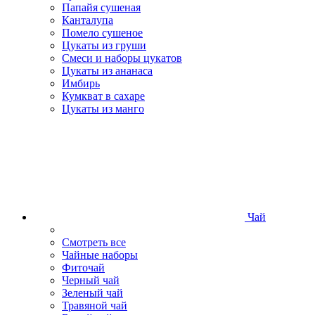
Папайя сушеная
Канталупа
Помело сушеное
Цукаты из груши
Смеси и наборы цукатов
Цукаты из ананаса
Имбирь
Кумкват в сахаре
Цукаты из манго
Чай
Смотреть все
Чайные наборы
Фиточай
Черный чай
Зеленый чай
Травяной чай