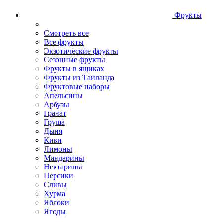
Фрукты
Смотреть все
Все фрукты
Экзотические фрукты
Сезонные фрукты
Фрукты в ящиках
Фрукты из Таиланда
Фруктовые наборы
Апельсины
Арбузы
Гранат
Груша
Дыня
Киви
Лимоны
Мандарины
Нектарины
Персики
Сливы
Хурма
Яблоки
Ягоды