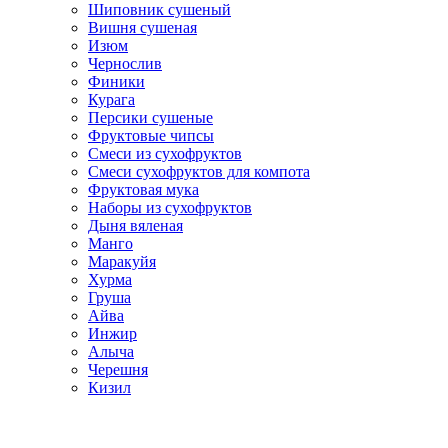
Шиповник сушеный
Вишня сушеная
Изюм
Чернослив
Финики
Курага
Персики сушеные
Фруктовые чипсы
Смеси из сухофруктов
Смеси сухофруктов для компота
Фруктовая мука
Наборы из сухофруктов
Дыня вяленая
Манго
Маракуйя
Хурма
Груша
Айва
Инжир
Алыча
Черешня
Кизил