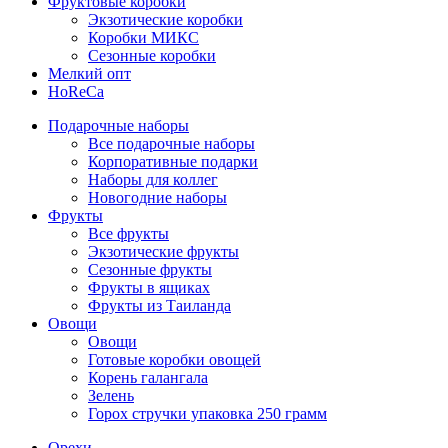
Фруктовые коробки
Экзотические коробки
Коробки МИКС
Сезонные коробки
Мелкий опт
HoReCa
Подарочные наборы
Все подарочные наборы
Корпоративные подарки
Наборы для коллег
Новогодние наборы
Фрукты
Все фрукты
Экзотические фрукты
Сезонные фрукты
Фрукты в ящиках
Фрукты из Таиланда
Овощи
Овощи
Готовые коробки овощей
Корень галангала
Зелень
Горох стручки упаковка 250 грамм
Орехи