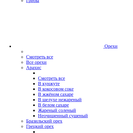
Грибы
Орехи
Смотреть все
Все орехи
Арахис
Смотреть все
В кунжуте
В кокосовом соке
В жжёном сахаре
В шелухе нежареный
В белом сахаре
Жареный соленый
Неочищенный сушеный
Бразильский орех
Грецкий орех