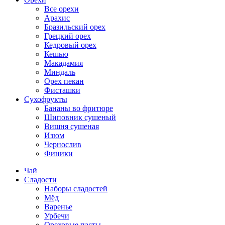
Все орехи
Арахис
Бразильский орех
Грецкий орех
Кедровый орех
Кешью
Макадамия
Миндаль
Орех пекан
Фисташки
Сухофрукты
Бананы во фритюре
Шиповник сушеный
Вишня сушеная
Изюм
Чернослив
Финики
Чай
Сладости
Наборы сладостей
Мёд
Варенье
Урбечи
Ореховые пасты