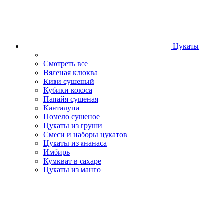
Цукаты
Смотреть все
Вяленая клюква
Киви сушеный
Кубики кокоса
Папайя сушеная
Канталупа
Помело сушеное
Цукаты из груши
Смеси и наборы цукатов
Цукаты из ананаса
Имбирь
Кумкват в сахаре
Цукаты из манго