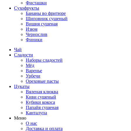
Фисташки
Сухофрукты
Бананы во фритюре
Шиповник сушеный
Вишня сушеная
Изюм
Чернослив
Финики
Чай
Сладости
Наборы сладостей
Мёд
Варенье
Урбечи
Ореховые пасты
Цукаты
Вяленая клюква
Киви сушеный
Кубики кокоса
Папайя сушеная
Канталупа
Меню
О нас
Доставка и оплата