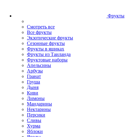
Фрукты
Смотреть все
Все фрукты
Экзотические фрукты
Сезонные фрукты
Фрукты в ящиках
Фрукты из Таиланда
Фруктовые наборы
Апельсины
Арбузы
Гранат
Груша
Дыня
Киви
Лимоны
Мандарины
Нектарины
Персики
Сливы
Хурма
Яблоки
Ягоды