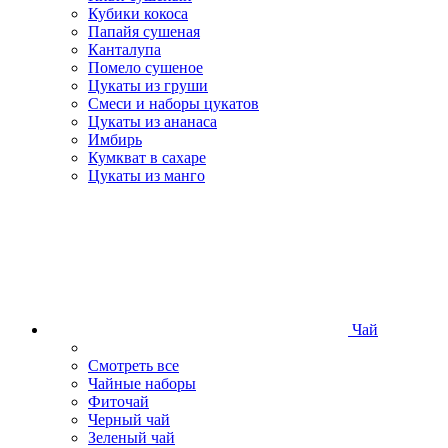
Кубики кокоса
Папайя сушеная
Канталупа
Помело сушеное
Цукаты из груши
Смеси и наборы цукатов
Цукаты из ананаса
Имбирь
Кумкват в сахаре
Цукаты из манго
Чай
Смотреть все
Чайные наборы
Фиточай
Черный чай
Зеленый чай