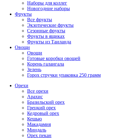
Наборы для коллег
Новогодние наборы
Фрукты
Все фрукты
Экзотические фрукты
Сезонные фрукты
Фрукты в ящиках
Фрукты из Таиланда
Овощи
Овощи
Готовые коробки овощей
Корень галангала
Зелень
Горох стручки упаковка 250 грамм
Орехи
Все орехи
Арахис
Бразильский орех
Грецкий орех
Кедровый орех
Кешью
Макадамия
Миндаль
Орех пекан