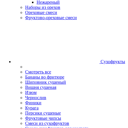
Нежареный
Наборы из орехов
Ореховые смеси
Фруктово-ореховые смеси
Сухофрукты
Смотреть все
Бананы во фритюре
Шиповник сушеный
Вишня сушеная
Изюм
Чернослив
Финики
Курага
Персики сушеные
Фруктовые чипсы
Смеси из сухофруктов