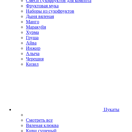
Смеси сухофруктов для компота
Фруктовая мука
Наборы из сухофруктов
Дыня вяленая
Манго
Маракуйя
Хурма
Груша
Айва
Инжир
Алыча
Черешня
Кизил
Цукаты
Смотреть все
Вяленая клюква
Киви сушеный