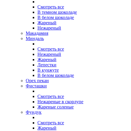
Смотреть все
В темном шоколаде
В белом шоколаде
Жареный
Нежареный
Макадамия
Миндаль
Смотреть все
Нежареный
Жареный
Лепестки
В кунжуте
В белом шоколаде
Орех пекан
Фисташки
Смотреть все
Нежареные в скорлупе
Жареные соленые
Фундук
Смотреть все
Жареный