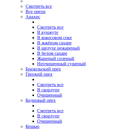
Смотреть все
Все орехи
Арахис
Смотреть все
В кунжуте
В кокосовом соке
В жжёном сахаре
В шелухе нежареный
В белом сахаре
Жареный соленый
Неочищенный сушеный
Бразильский орех
Грецкий орех
Смотреть все
В скорлупе
Очищенный
Кедровый орех
Смотреть все
В скорлупе
Очищенный
Кешью