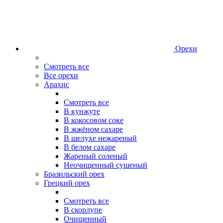
Орехи
Смотреть все
Все орехи
Арахис
Смотреть все
В кунжуте
В кокосовом соке
В жжёном сахаре
В шелухе нежареный
В белом сахаре
Жареный соленый
Неочищенный сушеный
Бразильский орех
Грецкий орех
Смотреть все
В скорлупе
Очищенный