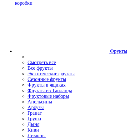
коробки
Фрукты
Смотреть все
Все фрукты
Экзотические фрукты
Сезонные фрукты
Фрукты в ящиках
Фрукты из Таиланда
Фруктовые наборы
Апельсины
Арбузы
Гранат
Груша
Дыня
Киви
Лимоны