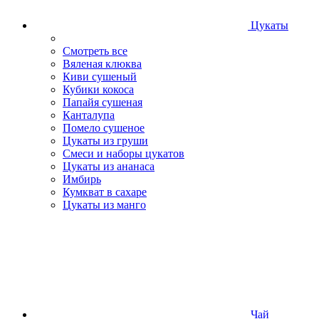
Цукаты
Смотреть все
Вяленая клюква
Киви сушеный
Кубики кокоса
Папайя сушеная
Канталупа
Помело сушеное
Цукаты из груши
Смеси и наборы цукатов
Цукаты из ананаса
Имбирь
Кумкват в сахаре
Цукаты из манго
Чай