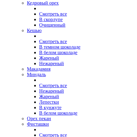
Кедровый орех
Смотреть все
В скорлупе
Очищенный
Кешью
Смотреть все
В темном шоколаде
В белом шоколаде
Жареный
Нежареный
Макадамия
Миндаль
Смотреть все
Нежареный
Жареный
Лепестки
В кунжуте
В белом шоколаде
Орех пекан
Фисташки
Смотреть все