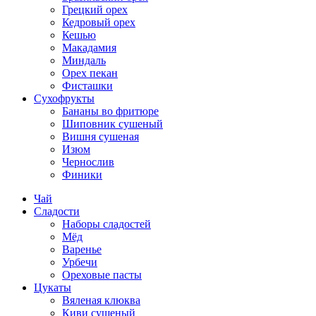
Грецкий орех
Кедровый орех
Кешью
Макадамия
Миндаль
Орех пекан
Фисташки
Сухофрукты
Бананы во фритюре
Шиповник сушеный
Вишня сушеная
Изюм
Чернослив
Финики
Чай
Сладости
Наборы сладостей
Мёд
Варенье
Урбечи
Ореховые пасты
Цукаты
Вяленая клюква
Киви сушеный