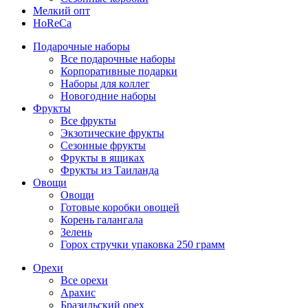
Мелкий опт
HoReCa
Подарочные наборы
Все подарочные наборы
Корпоративные подарки
Наборы для коллег
Новогодние наборы
Фрукты
Все фрукты
Экзотические фрукты
Сезонные фрукты
Фрукты в ящиках
Фрукты из Таиланда
Овощи
Овощи
Готовые коробки овощей
Корень галангала
Зелень
Горох стручки упаковка 250 грамм
Орехи
Все орехи
Арахис
Бразильский орех