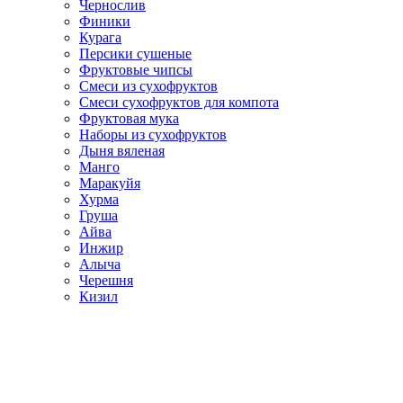
Чернослив
Финики
Курага
Персики сушеные
Фруктовые чипсы
Смеси из сухофруктов
Смеси сухофруктов для компота
Фруктовая мука
Наборы из сухофруктов
Дыня вяленая
Манго
Маракуйя
Хурма
Груша
Айва
Инжир
Алыча
Черешня
Кизил