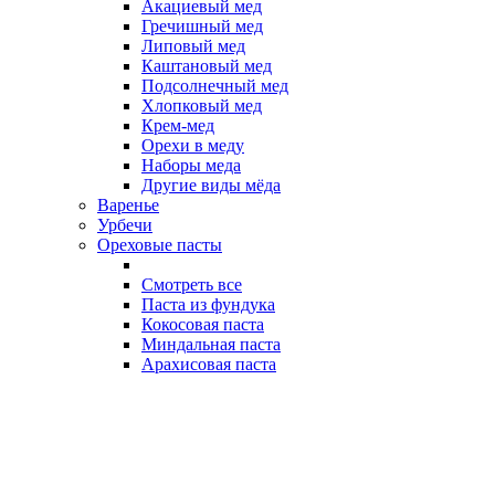
Акациевый мед
Гречишный мед
Липовый мед
Каштановый мед
Подсолнечный мед
Хлопковый мед
Крем-мед
Орехи в меду
Наборы меда
Другие виды мёда
Варенье
Урбечи
Ореховые пасты
Смотреть все
Паста из фундука
Кокосовая паста
Миндальная паста
Арахисовая паста