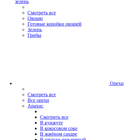
зелень
Смотреть все
Овощи
Готовые коробки овощей
Зелень
Грибы
Орехи
Смотреть все
Все орехи
Арахис
Смотреть все
В кунжуте
В кокосовом соке
В жжёном сахаре
В шелухе нежареный