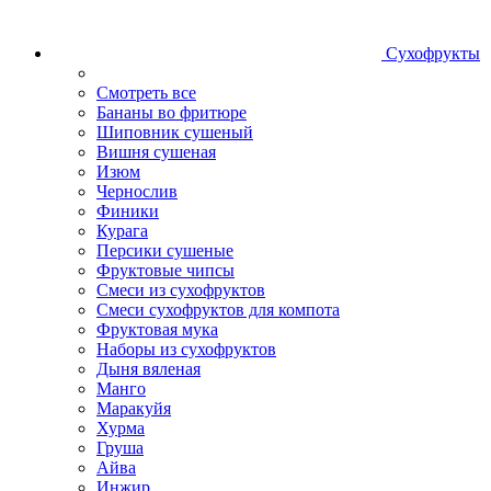
Сухофрукты
Смотреть все
Бананы во фритюре
Шиповник сушеный
Вишня сушеная
Изюм
Чернослив
Финики
Курага
Персики сушеные
Фруктовые чипсы
Смеси из сухофруктов
Смеси сухофруктов для компота
Фруктовая мука
Наборы из сухофруктов
Дыня вяленая
Манго
Маракуйя
Хурма
Груша
Айва
Инжир