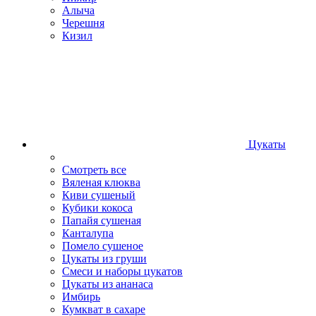
Алыча
Черешня
Кизил
Цукаты
Смотреть все
Вяленая клюква
Киви сушеный
Кубики кокоса
Папайя сушеная
Канталупа
Помело сушеное
Цукаты из груши
Смеси и наборы цукатов
Цукаты из ананаса
Имбирь
Кумкват в сахаре