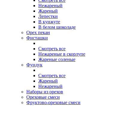
Смотреть все
Нежареный
Жареный
Лепестки
В кунжуте
В белом шоколаде
Орех пекан
Фисташки
Смотреть все
Нежареные в скорлупе
Жареные соленые
Фундук
Смотреть все
Жареный
Нежареный
Наборы из орехов
Ореховые смеси
Фруктово-ореховые смеси