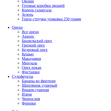
Овощи
Готовые коробки овощей
Корень галангала
Зелень
Горох стручки упаковка 250 грамм
Орехи
Все орехи
Арахис
Бразильский орех
Грецкий орех
Кедровый орех
Кешью
Макадамия
Миндаль
Орех пекан
Фисташки
Сухофрукты
Бананы во фритюре
Шиповник сушеный
Вишня сушеная
Изюм
Чернослив
Финики