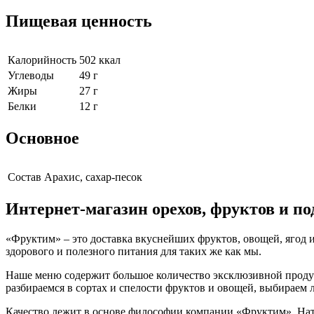
Пищевая ценность
Калорийность
502 ккал
Углеводы
49 г
Жиры
27 г
Белки
12 г
Основное
Cостав
Арахис, сахар-песок
Интернет-магазин орехов, фруктов и п
«Фруктим» – это доставка вкуснейших фруктов, овощей, ягод и
здорового и полезного питания для таких же как мы.
Наше меню содержит большое количество эксклюзивной продукц
разбираемся в сортах и спелости фруктов и овощей, выбираем
Качество лежит в основе философии компании «Фруктим». Нату