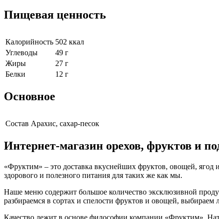
Пищевая ценность
Калорийность
502 ккал
Углеводы
49 г
Жиры
27 г
Белки
12 г
Основное
Cостав
Арахис, сахар-песок
Интернет-магазин орехов, фруктов и п
«Фруктим» – это доставка вкуснейших фруктов, овощей, ягод и
здорового и полезного питания для таких же как мы.
Наше меню содержит большое количество эксклюзивной продукц
разбираемся в сортах и спелости фруктов и овощей, выбираем
Качество лежит в основе философии компании «Фруктим». Нату