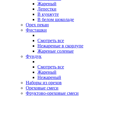
Жареный
Лепестки
В кунжуте
В белом шоколаде
Орех пекан
Фисташки
Смотреть все
Нежареные в скорлупе
Жареные соленые
Фундук
Смотреть все
Жареный
Нежареный
Наборы из орехов
Ореховые смеси
Фруктово-ореховые смеси