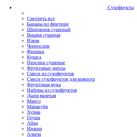
Сухофрукты
Смотреть все
Бананы во фритюре
Шиповник сушеный
Вишня сушеная
Изюм
Чернослив
Финики
Курага
Персики сушеные
Фруктовые чипсы
Смеси из сухофруктов
Смеси сухофруктов для компота
Фруктовая мука
Наборы из сухофруктов
Дыня вяленая
Манго
Маракуйя
Хурма
Груша
Айва
Инжир
Алыча