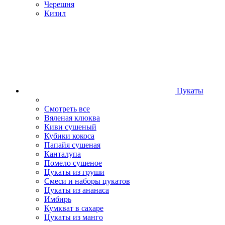
Черешня
Кизил
Цукаты
Смотреть все
Вяленая клюква
Киви сушеный
Кубики кокоса
Папайя сушеная
Канталупа
Помело сушеное
Цукаты из груши
Смеси и наборы цукатов
Цукаты из ананаса
Имбирь
Кумкват в сахаре
Цукаты из манго