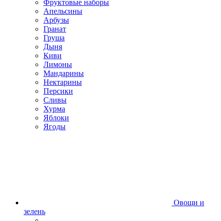
Фруктовые наборы
Апельсины
Арбузы
Гранат
Груша
Дыня
Киви
Лимоны
Мандарины
Нектарины
Персики
Сливы
Хурма
Яблоки
Ягоды
Овощи и
зелень