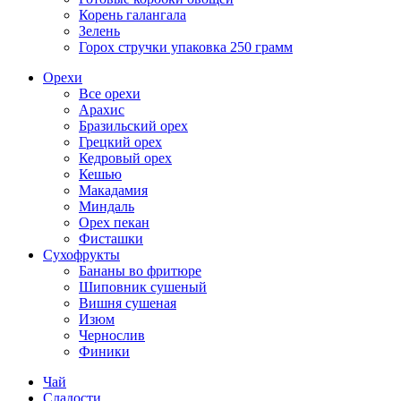
Корень галангала
Зелень
Горох стручки упаковка 250 грамм
Орехи
Все орехи
Арахис
Бразильский орех
Грецкий орех
Кедровый орех
Кешью
Макадамия
Миндаль
Орех пекан
Фисташки
Сухофрукты
Бананы во фритюре
Шиповник сушеный
Вишня сушеная
Изюм
Чернослив
Финики
Чай
Сладости