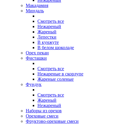
Нежареный
Макадамия
Миндаль
Смотреть все
Нежареный
Жареный
Лепестки
В кунжуте
В белом шоколаде
Орех пекан
Фисташки
Смотреть все
Нежареные в скорлупе
Жареные соленые
Фундук
Смотреть все
Жареный
Нежареный
Наборы из орехов
Ореховые смеси
Фруктово-ореховые смеси