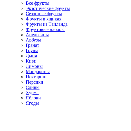
Все фрукты
Экзотические фрукты
Сезонные фрукты
Фрукты в ящиках
Фрукты из Таиланда
Фруктовые наборы
Апельсины
Арбузы
Гранат
Груша
Дыня
Киви
Лимоны
Мандарины
Нектарины
Персики
Сливы
Хурма
Яблоки
Ягоды