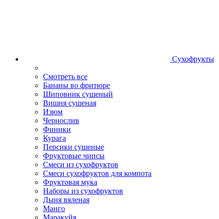
Сухофрукты
Смотреть все
Бананы во фритюре
Шиповник сушеный
Вишня сушеная
Изюм
Чернослив
Финики
Курага
Персики сушеные
Фруктовые чипсы
Смеси из сухофруктов
Смеси сухофруктов для компота
Фруктовая мука
Наборы из сухофруктов
Дыня вяленая
Манго
Маракуйя