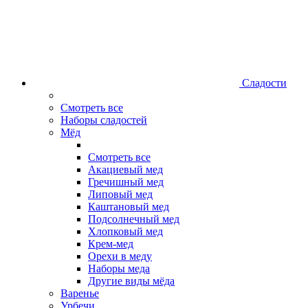
Сладости
Смотреть все
Наборы сладостей
Мёд
Смотреть все
Акациевый мед
Гречишный мед
Липовый мед
Каштановый мед
Подсолнечный мед
Хлопковый мед
Крем-мед
Орехи в меду
Наборы меда
Другие виды мёда
Варенье
Урбечи