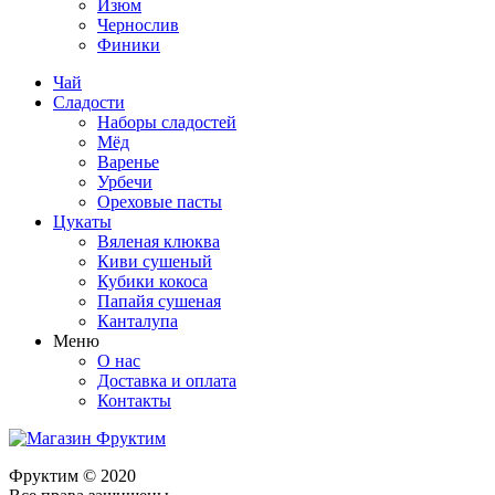
Изюм
Чернослив
Финики
Чай
Сладости
Наборы сладостей
Мёд
Варенье
Урбечи
Ореховые пасты
Цукаты
Вяленая клюква
Киви сушеный
Кубики кокоса
Папайя сушеная
Канталупа
Меню
О нас
Доставка и оплата
Контакты
Фруктим
© 2020