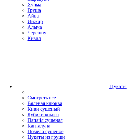
Хурма
Груша
Айва
Инжир
Алыча
Черешня
Кизил
Цукаты
Смотреть все
Вяленая клюква
Киви сушеный
Кубики кокоса
Папайя сушеная
Канталупа
Помело сушеное
Цукаты из груши