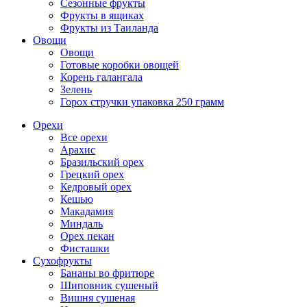
Сезонные фрукты
Фрукты в ящиках
Фрукты из Таиланда
Овощи
Овощи
Готовые коробки овощей
Корень галангала
Зелень
Горох стручки упаковка 250 грамм
Орехи
Все орехи
Арахис
Бразильский орех
Грецкий орех
Кедровый орех
Кешью
Макадамия
Миндаль
Орех пекан
Фисташки
Сухофрукты
Бананы во фритюре
Шиповник сушеный
Вишня сушеная