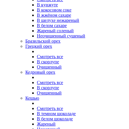
В кунжуте
В кокосовом соке
В жжёном сахаре
В шелухе нежареный
В белом сахаре
Жареный соленый
Неочищенный сушеный
Бразильский орех
Грецкий орех
Смотреть все
В скорлупе
Очищенный
Кедровый орех
Смотреть все
В скорлупе
Очищенный
Кешью
Смотреть все
В темном шоколаде
В белом шоколаде
Жареный