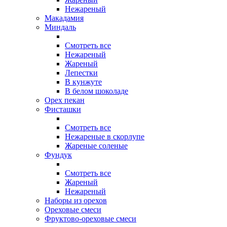
Нежареный
Макадамия
Миндаль
Смотреть все
Нежареный
Жареный
Лепестки
В кунжуте
В белом шоколаде
Орех пекан
Фисташки
Смотреть все
Нежареные в скорлупе
Жареные соленые
Фундук
Смотреть все
Жареный
Нежареный
Наборы из орехов
Ореховые смеси
Фруктово-ореховые смеси