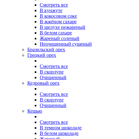
Смотреть все
В кунжуте
В кокосовом соке
В жжёном сахаре
В шелухе нежареный
В белом сахаре
Жареный соленый
Неочищенный сушеный
Бразильский орех
Грецкий орех
Смотреть все
В скорлупе
Очищенный
Кедровый орех
Смотреть все
В скорлупе
Очищенный
Кешью
Смотреть все
В темном шоколаде
В белом шоколаде
Жареный