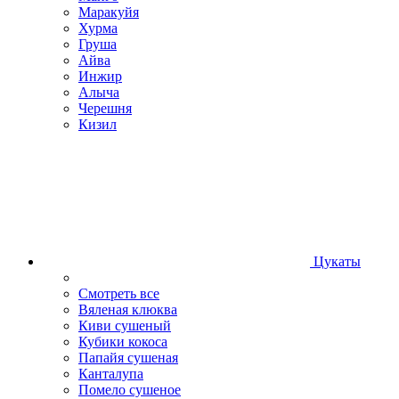
Маракуйя
Хурма
Груша
Айва
Инжир
Алыча
Черешня
Кизил
Цукаты
Смотреть все
Вяленая клюква
Киви сушеный
Кубики кокоса
Папайя сушеная
Канталупа
Помело сушеное