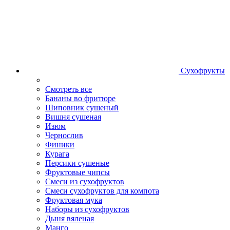
Сухофрукты
Смотреть все
Бананы во фритюре
Шиповник сушеный
Вишня сушеная
Изюм
Чернослив
Финики
Курага
Персики сушеные
Фруктовые чипсы
Смеси из сухофруктов
Смеси сухофруктов для компота
Фруктовая мука
Наборы из сухофруктов
Дыня вяленая
Манго