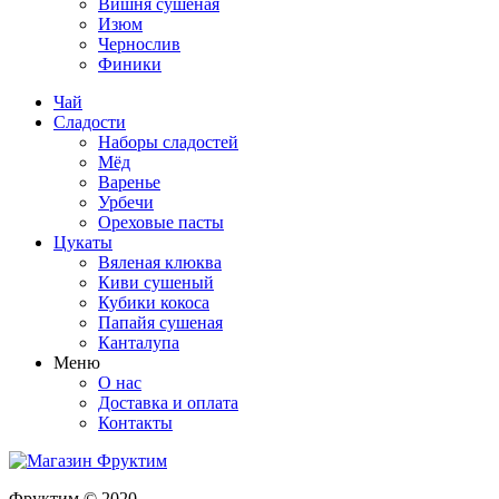
Вишня сушеная
Изюм
Чернослив
Финики
Чай
Сладости
Наборы сладостей
Мёд
Варенье
Урбечи
Ореховые пасты
Цукаты
Вяленая клюква
Киви сушеный
Кубики кокоса
Папайя сушеная
Канталупа
Меню
О нас
Доставка и оплата
Контакты
Фруктим
© 2020