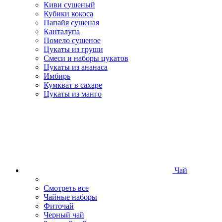
Киви сушеный
Кубики кокоса
Папайя сушеная
Канталупа
Помело сушеное
Цукаты из груши
Смеси и наборы цукатов
Цукаты из ананаса
Имбирь
Кумкват в сахаре
Цукаты из манго
Чай
Смотреть все
Чайные наборы
Фиточай
Черный чай