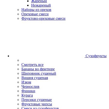
Жареный
Нежареный
Наборы из орехов
Ореховые смеси
Фруктово-ореховые смеси
Сухофрукты
Смотреть все
Бананы во фритюре
Шиповник сушеный
Вишня сушеная
Изюм
Чернослив
Финики
Курага
Персики сушеные
Фруктовые чипсы
Смеси из сухофруктов