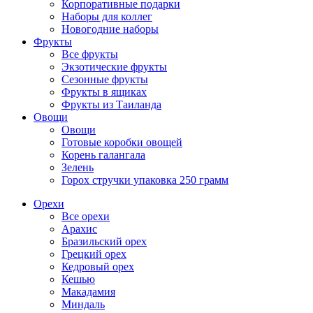
Корпоративные подарки
Наборы для коллег
Новогодние наборы
Фрукты
Все фрукты
Экзотические фрукты
Сезонные фрукты
Фрукты в ящиках
Фрукты из Таиланда
Овощи
Овощи
Готовые коробки овощей
Корень галангала
Зелень
Горох стручки упаковка 250 грамм
Орехи
Все орехи
Арахис
Бразильский орех
Грецкий орех
Кедровый орех
Кешью
Макадамия
Миндаль