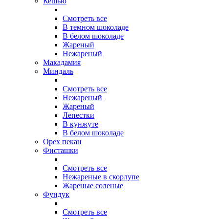
Кешью
Смотреть все
В темном шоколаде
В белом шоколаде
Жареный
Нежареный
Макадамия
Миндаль
Смотреть все
Нежареный
Жареный
Лепестки
В кунжуте
В белом шоколаде
Орех пекан
Фисташки
Смотреть все
Нежареные в скорлупе
Жареные соленые
Фундук
Смотреть все