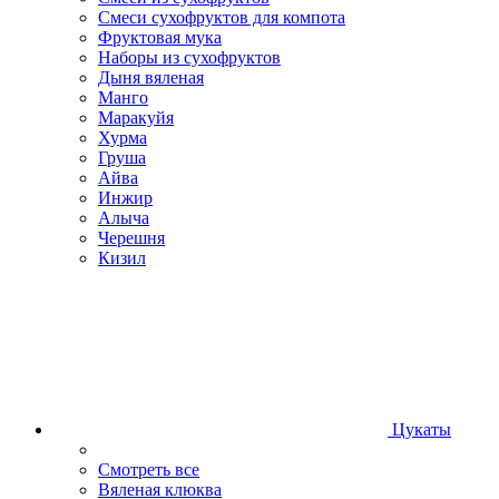
Смеси сухофруктов для компота
Фруктовая мука
Наборы из сухофруктов
Дыня вяленая
Манго
Маракуйя
Хурма
Груша
Айва
Инжир
Алыча
Черешня
Кизил
Цукаты
Смотреть все
Вяленая клюква