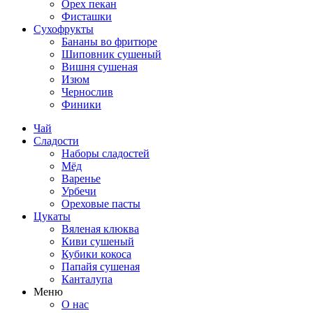
Орех пекан
Фисташки
Сухофрукты
Бананы во фритюре
Шиповник сушеный
Вишня сушеная
Изюм
Чернослив
Финики
Чай
Сладости
Наборы сладостей
Мёд
Варенье
Урбечи
Ореховые пасты
Цукаты
Вяленая клюква
Киви сушеный
Кубики кокоса
Папайя сушеная
Канталупа
Меню
О нас