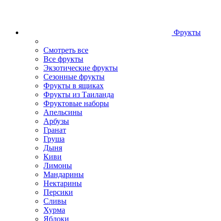
Фрукты
Смотреть все
Все фрукты
Экзотические фрукты
Сезонные фрукты
Фрукты в ящиках
Фрукты из Таиланда
Фруктовые наборы
Апельсины
Арбузы
Гранат
Груша
Дыня
Киви
Лимоны
Мандарины
Нектарины
Персики
Сливы
Хурма
Яблоки