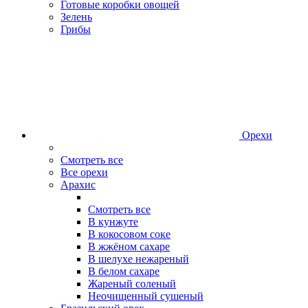
Готовые коробки овощей
Зелень
Грибы
Орехи
Смотреть все
Все орехи
Арахис
Смотреть все
В кунжуте
В кокосовом соке
В жжёном сахаре
В шелухе нежареный
В белом сахаре
Жареный соленый
Неочищенный сушеный