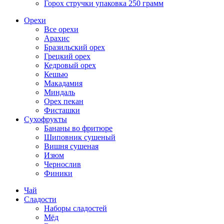
Горох стручки упаковка 250 грамм
Орехи
Все орехи
Арахис
Бразильский орех
Грецкий орех
Кедровый орех
Кешью
Макадамия
Миндаль
Орех пекан
Фисташки
Сухофрукты
Бананы во фритюре
Шиповник сушеный
Вишня сушеная
Изюм
Чернослив
Финики
Чай
Сладости
Наборы сладостей
Мёд