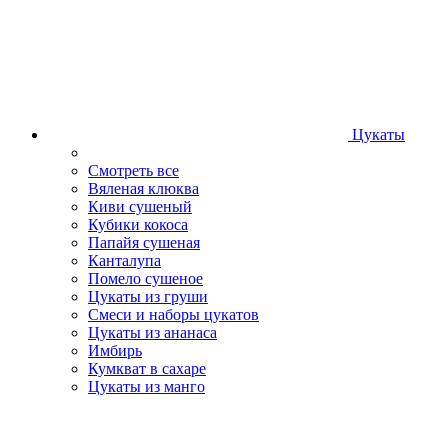
Цукаты
Смотреть все
Вяленая клюква
Киви сушеный
Кубики кокоса
Папайя сушеная
Канталупа
Помело сушеное
Цукаты из груши
Смеси и наборы цукатов
Цукаты из ананаса
Имбирь
Кумкват в сахаре
Цукаты из манго