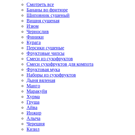
Смотреть все
Бананы во фритюре
Шиповник сушеный
Вишня сушеная
Изюм
Чернослив
Финики
Курага
Персики сушеные
Фруктовые чипсы
Смеси из сухофруктов
Смеси сухофруктов для компота
Фруктовая мука
Наборы из сухофруктов
Дыня вяленая
Манго
Маракуйя
Хурма
Груша
Айва
Инжир
Алыча
Черешня
Кизил