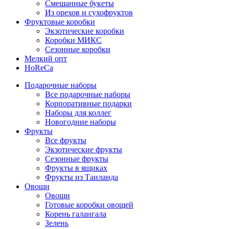
Смешанные букеты
Из орехов и сухофруктов
Фруктовые коробки
Экзотические коробки
Коробки МИКС
Сезонные коробки
Мелкий опт
HoReCa
Подарочные наборы
Все подарочные наборы
Корпоративные подарки
Наборы для коллег
Новогодние наборы
Фрукты
Все фрукты
Экзотические фрукты
Сезонные фрукты
Фрукты в ящиках
Фрукты из Таиланда
Овощи
Овощи
Готовые коробки овощей
Корень галангала
Зелень