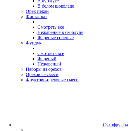
В кунжуте
В белом шоколаде
Орех пекан
Фисташки
Смотреть все
Нежареные в скорлупе
Жареные соленые
Фундук
Смотреть все
Жареный
Нежареный
Наборы из орехов
Ореховые смеси
Фруктово-ореховые смеси
Сухофрукты