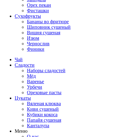
Орех пекан
Фисташки
Сухофрукты
Бананы во фритюре
Шиповник сушеный
Вишня сушеная
Изюм
Чернослив
Финики
Чай
Сладости
Наборы сладостей
Мёд
Варенье
Урбечи
Ореховые пасты
Цукаты
Вяленая клюква
Киви сушеный
Кубики кокоса
Папайя сушеная
Канталупа
Меню
О нас