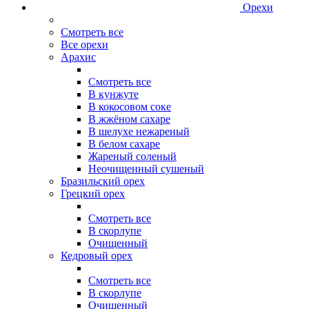
Орехи
Смотреть все
Все орехи
Арахис
Смотреть все
В кунжуте
В кокосовом соке
В жжёном сахаре
В шелухе нежареный
В белом сахаре
Жареный соленый
Неочищенный сушеный
Бразильский орех
Грецкий орех
Смотреть все
В скорлупе
Очищенный
Кедровый орех
Смотреть все
В скорлупе
Очищенный