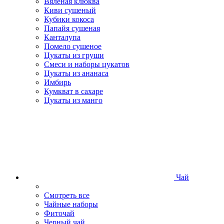
Вяленая клюква
Киви сушеный
Кубики кокоса
Папайя сушеная
Канталупа
Помело сушеное
Цукаты из груши
Смеси и наборы цукатов
Цукаты из ананаса
Имбирь
Кумкват в сахаре
Цукаты из манго
Чай
Смотреть все
Чайные наборы
Фиточай
Черный чай