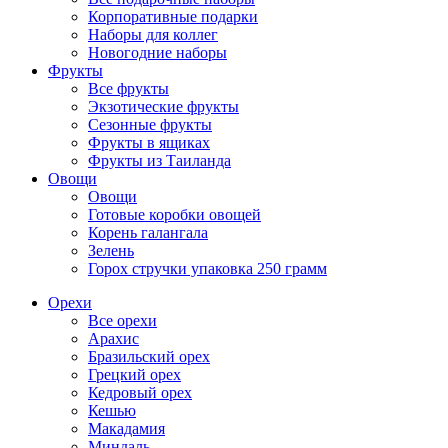
Корпоративные подарки
Наборы для коллег
Новогодние наборы
Фрукты
Все фрукты
Экзотические фрукты
Сезонные фрукты
Фрукты в ящиках
Фрукты из Таиланда
Овощи
Овощи
Готовые коробки овощей
Корень галангала
Зелень
Горох стручки упаковка 250 грамм
Орехи
Все орехи
Арахис
Бразильский орех
Грецкий орех
Кедровый орех
Кешью
Макадамия
Миндаль