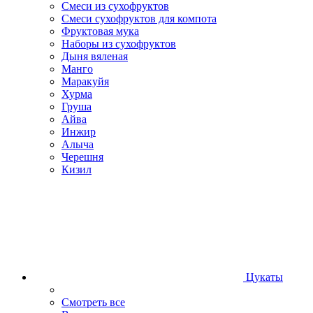
Смеси из сухофруктов
Смеси сухофруктов для компота
Фруктовая мука
Наборы из сухофруктов
Дыня вяленая
Манго
Маракуйя
Хурма
Груша
Айва
Инжир
Алыча
Черешня
Кизил
Цукаты
Смотреть все