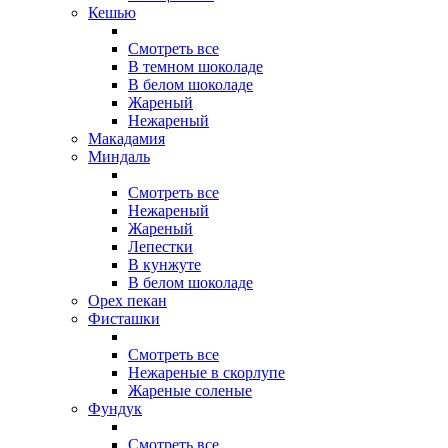
Кешью
Смотреть все
В темном шоколаде
В белом шоколаде
Жареный
Нежареный
Макадамия
Миндаль
Смотреть все
Нежареный
Жареный
Лепестки
В кунжуте
В белом шоколаде
Орех пекан
Фисташки
Смотреть все
Нежареные в скорлупе
Жареные соленые
Фундук
Смотреть все