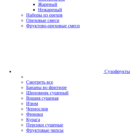
Жареный
Нежареный
Наборы из орехов
Ореховые смеси
Фруктово-ореховые смеси
Сухофрукты
Смотреть все
Бананы во фритюре
Шиповник сушеный
Вишня сушеная
Изюм
Чернослив
Финики
Курага
Персики сушеные
Фруктовые чипсы