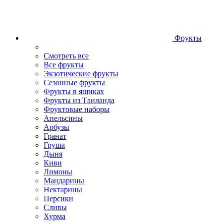
Фрукты
Смотреть все
Все фрукты
Экзотические фрукты
Сезонные фрукты
Фрукты в ящиках
Фрукты из Таиланда
Фруктовые наборы
Апельсины
Арбузы
Гранат
Груша
Дыня
Киви
Лимоны
Мандарины
Нектарины
Персики
Сливы
Хурма