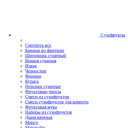
Сухофрукты
Смотреть все
Бананы во фритюре
Шиповник сушеный
Вишня сушеная
Изюм
Чернослив
Финики
Курага
Персики сушеные
Фруктовые чипсы
Смеси из сухофруктов
Смеси сухофруктов для компота
Фруктовая мука
Наборы из сухофруктов
Дыня вяленая
Манго
Маракуйя