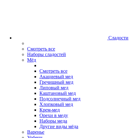
Сладости
Смотреть все
Наборы сладостей
Мёд
Смотреть все
Акациевый мед
Гречишный мед
Липовый мед
Каштановый мед
Подсолнечный мед
Хлопковый мед
Крем-мед
Орехи в меду
Наборы меда
Другие виды мёда
Варенье
Урбечи