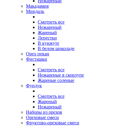
Нежареный
Макадамия
Миндаль
Смотреть все
Нежареный
Жареный
Лепестки
В кунжуте
В белом шоколаде
Орех пекан
Фисташки
Смотреть все
Нежареные в скорлупе
Жареные соленые
Фундук
Смотреть все
Жареный
Нежареный
Наборы из орехов
Ореховые смеси
Фруктово-ореховые смеси