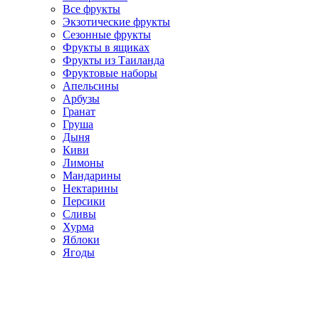
Все фрукты
Экзотические фрукты
Сезонные фрукты
Фрукты в ящиках
Фрукты из Таиланда
Фруктовые наборы
Апельсины
Арбузы
Гранат
Груша
Дыня
Киви
Лимоны
Мандарины
Нектарины
Персики
Сливы
Хурма
Яблоки
Ягоды