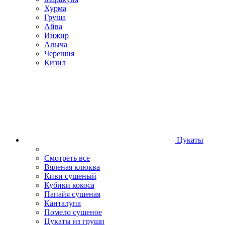
Хурма
Груша
Айва
Инжир
Алыча
Черешня
Кизил
Цукаты
Смотреть все
Вяленая клюква
Киви сушеный
Кубики кокоса
Папайя сушеная
Канталупа
Помело сушеное
Цукаты из груши