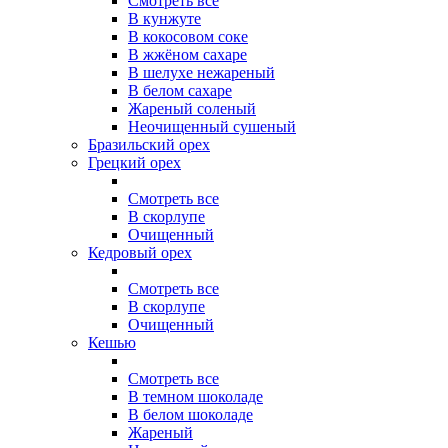
Смотреть все
В кунжуте
В кокосовом соке
В жжёном сахаре
В шелухе нежареный
В белом сахаре
Жареный соленый
Неочищенный сушеный
Бразильский орех
Грецкий орех
Смотреть все
В скорлупе
Очищенный
Кедровый орех
Смотреть все
В скорлупе
Очищенный
Кешью
Смотреть все
В темном шоколаде
В белом шоколаде
Жареный