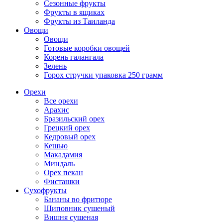
Сезонные фрукты
Фрукты в ящиках
Фрукты из Таиланда
Овощи
Овощи
Готовые коробки овощей
Корень галангала
Зелень
Горох стручки упаковка 250 грамм
Орехи
Все орехи
Арахис
Бразильский орех
Грецкий орех
Кедровый орех
Кешью
Макадамия
Миндаль
Орех пекан
Фисташки
Сухофрукты
Бананы во фритюре
Шиповник сушеный
Вишня сушеная